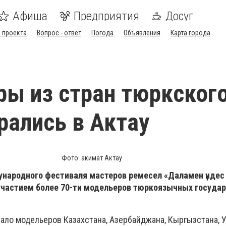
Афиша
Предприятия
Досуг
 проекта
Вопрос - ответ
Погода
Объявления
Карта города
ы из стран тюркског
рались в Актау
Фото: акимат Актау
ународного фестиваля мастеров ремесел «Даламен үндес 
 участием более 70-ти модельеров тюркоязычных государ
ало модельеров Казахстана, Азербайджана, Кыргызстана, У