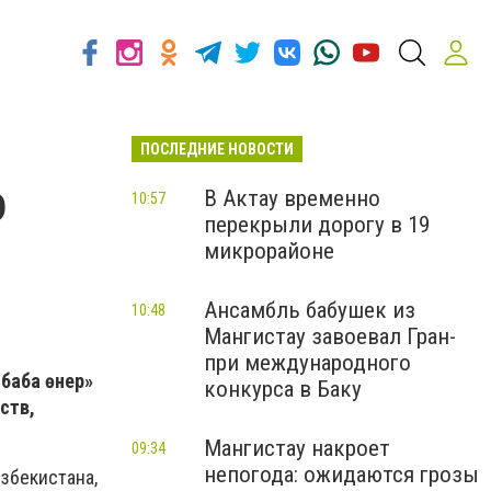
ПОСЛЕДНИЕ НОВОСТИ
о
В Актау временно
10:57
перекрыли дорогу в 19
микрорайоне
Ансамбль бабушек из
10:48
Мангистау завоевал Гран-
при международного
баба өнер»
конкурса в Баку
ств,
Мангистау накроет
09:34
непогода: ожидаются грозы
збекистана,