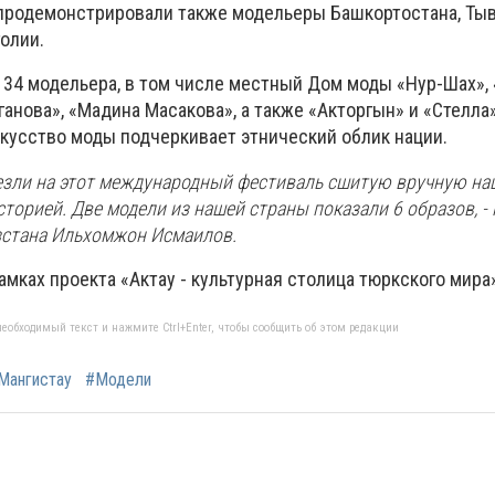
 продемонстрировали также модельеры Башкортостана, Тыв
олии.
34 модельера, в том числе местный Дом моды «Нур-Шах», 
аганова», «Мадина Масакова», а также «Акторгын» и «Стелла
скусство моды подчеркивает этнический облик нации.
езли на этот международный фестиваль сшитую вручную н
сторией. Две модели из нашей страны показали 6 образов, -
зстана Ильхомжон Исмаилов.
амках проекта «Актау - культурная столица тюркского мира
еобходимый текст и нажмите Ctrl+Enter, чтобы сообщить об этом редакции
Мангистау
#Модели