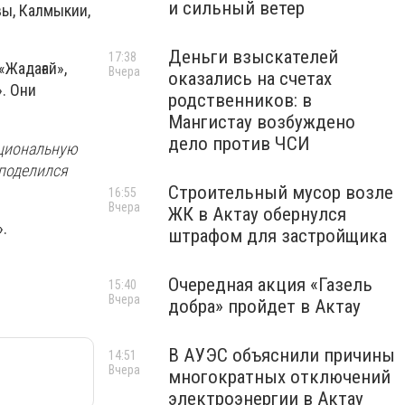
и сильный ветер
ы, Калмыкии,
Деньги взыскателей
17:38
«Жадағай»,
Вчера
оказались на счетах
». Они
родственников: в
Мангистау возбуждено
дело против ЧСИ
ациональную
 поделился
Строительный мусор возле
16:55
Вчера
ЖК в Актау обернулся
».
штрафом для застройщика
Очередная акция «Газель
15:40
Вчера
добра» пройдет в Актау
В АУЭС объяснили причины
14:51
Вчера
многократных отключений
электроэнергии в Актау