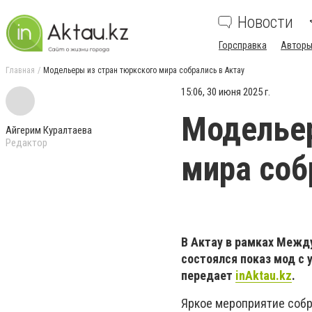
Новости
Горсправка
Авторы
Главная
Модельеры из стран тюркского мира собрались в Актау
15:06, 30 июня 2025 г.
Модельер
Айгерим Куралтаева
Редактор
мира соб
В Актау в рамках Межд
состоялся показ мод с
передает
inAktau.kz
.
Яркое мероприятие собр