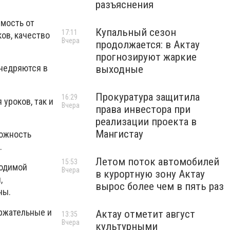
разъяснения
мость от
Купальный сезон
17:11
ов, качество
Вчера
продолжается: в Актау
прогнозируют жаркие
недряются в
выходные
Прокуратура защитила
16:29
уроков, так и
Вчера
права инвестора при
реализации проекта в
Мангистау
можность
.
Летом поток автомобилей
15:53
ходимой
Вчера
в курортную зону Актау
,
вырос более чем в пять раз
ны.
ержательные и
Актау отметит август
13:35
Вчера
культурными