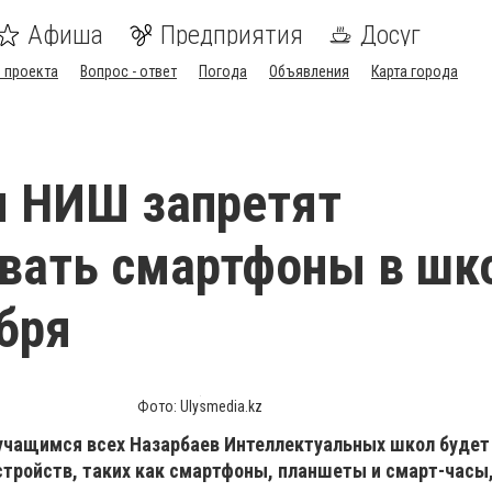
Афиша
Предприятия
Досуг
 проекта
Вопрос - ответ
Погода
Объявления
Карта города
м НИШ запретят
вать смартфоны в шк
ября
Фото: Ulysmedia.kz
а учащимся всех Назарбаев Интеллектуальных школ буде
стройств, таких как смартфоны, планшеты и смарт-часы