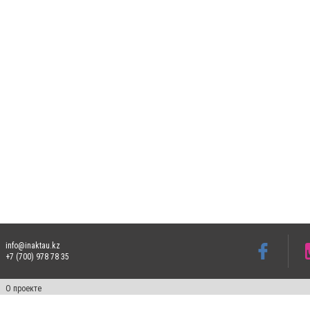
info@inaktau.kz
+7 (700) 978 78 35
О проекте
Свидетельство № KZ73VPY00015302 от 25 сентября 2019 года