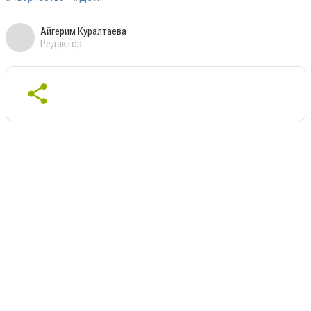
Айгерим Куралтаева
Редактор