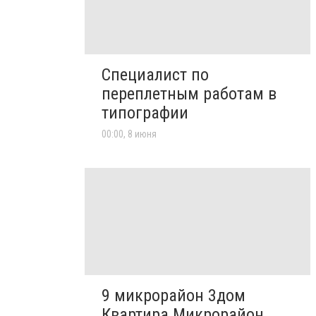
Специалист по
переплетным работам в
типографии
00:00, 8 июня
9 микрорайон 3дом
Квартира Микрорайон,