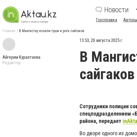
Новости
Горсправка
Авторы
Главная
В Мангистау изъяли туши и рога сайгаков
13:53, 20 августа 2025 г.
В Мангис
Айгерим Куралтаева
Редактор
сайгаков
Сотрудники полиции со
спецподразделением «Б
района, передает
inAkt
Во дворе одного из домо