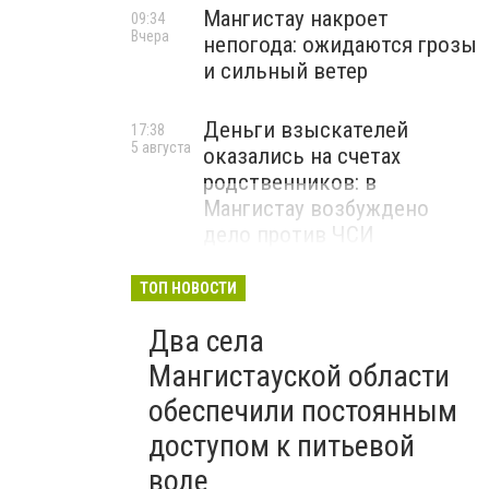
Мангистау накроет
09:34
Вчера
непогода: ожидаются грозы
и сильный ветер
Деньги взыскателей
17:38
5 августа
оказались на счетах
родственников: в
Мангистау возбуждено
дело против ЧСИ
ТОП НОВОСТИ
Два села
Мангистауской области
обеспечили постоянным
доступом к питьевой
воде