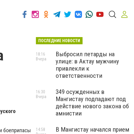
ПОСЛЕДНИЕ НОВОСТИ
а
Выбросил петарды на
18:16
Вчера
улице: в Актау мужчину
привлекли к
ответственности
349 осужденных в
16:30
Вчера
Мангистау подпадают под
действие нового закона об
уского
амнистии
В Мангистау начался прием
14:58
 и боеприпасы