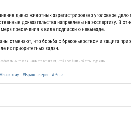
анения диких животных зарегистрировано уголовное дело п
ественные доказательства направлены на экспертизу. В от
 мера пресечения в виде подписки о невыезде.
аны отмечают, что борьба с браконьерством и защита при
ле их приоритетных задач.
еобходимый текст и нажмите Ctrl+Enter, чтобы сообщить об этом редакции
Мангистау
#Браконьеры
#Рога