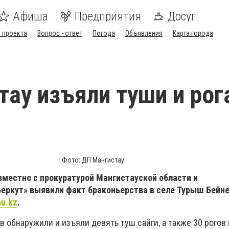
Афиша
Предприятия
Досуг
 проекта
Вопрос - ответ
Погода
Объявления
Карта города
тау изъяли туши и рог
Фото: ДП Мангистау
вместно с прокуратурой Мангистауской области и
еркут» выявили факт браконьерства в селе Турыш Бейне
au.kz
.
в обнаружили и изъяли девять туш сайги, а также 30 рогов