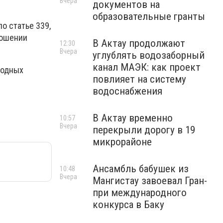
Вчера
документов на
образовательные гранты
о статье 339,
ношении
В Актау продолжают
12:30
Вчера
углублять водозаборный
канал МАЭК: как проект
родных
повлияет на систему
водоснабжения
В Актау временно
10:57
Вчера
перекрыли дорогу в 19
микрорайоне
Ансамбль бабушек из
10:48
Вчера
Мангистау завоевал Гран-
при международного
конкурса в Баку