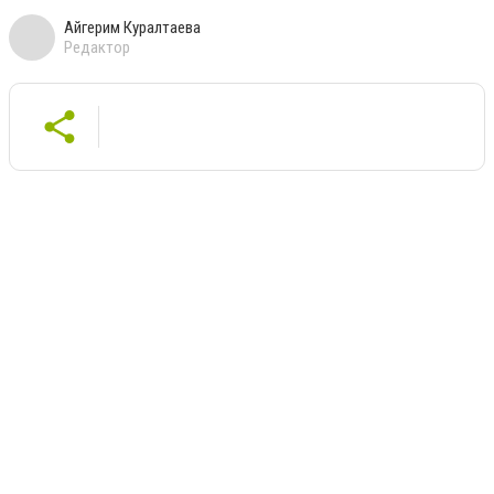
Айгерим Куралтаева
Редактор