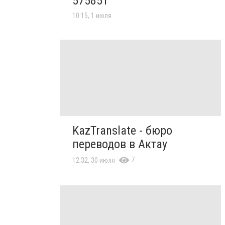
575851
10:15, 1 июля
KazTranslate - бюро
переводов в Актау
7
12:32, 30 июля