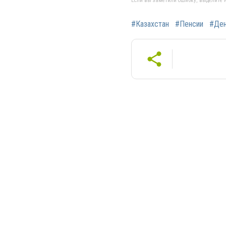
Если вы заметили ошибку, выделите н
#Казахстан
#Пенсии
#Ден