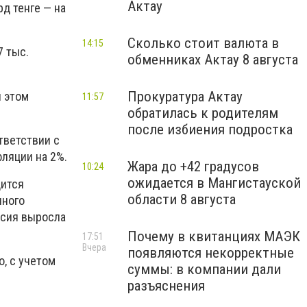
Актау
рд тенге — на
Сколько стоит валюта в
14:15
7 тыс.
обменниках Актау 8 августа
Прокуратура Актау
и этом
11:57
обратилась к родителям
после избиения подростка
ответствии с
ляции на 2%.
Жара до +42 градусов
10:24
ожидается в Мангистауской
дится
области 8 августа
чного
нсия выросла
Почему в квитанциях МАЭК
17:51
Вчера
появляются некорректные
, с учетом
суммы: в компании дали
разъяснения