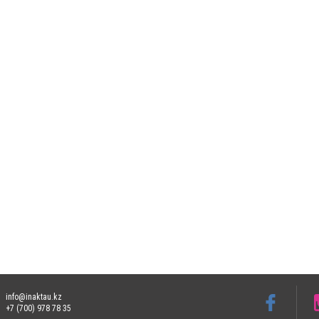
info@inaktau.kz
+7 (700) 978 78 35