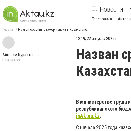
Новости
Горсправка
Авторы
Главная
Назван средний размер пенсии в Казахстане
12:19, 22 августа 2025 г.
Назван с
Айгерим Куралтаева
Редактор
Казахста
В министерстве труда и
республиканского бюдже
inAktau.kz
.
С начала 2025 года каза