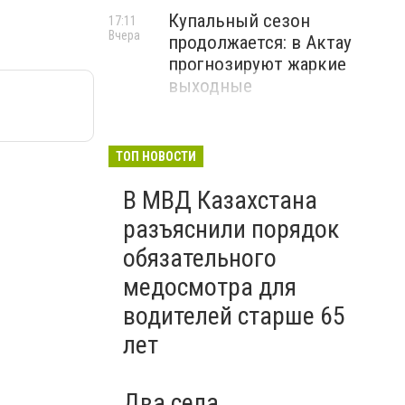
Купальный сезон
17:11
Вчера
продолжается: в Актау
прогнозируют жаркие
выходные
ТОП НОВОСТИ
В МВД Казахстана
разъяснили порядок
обязательного
медосмотра для
водителей старше 65
лет
Два села