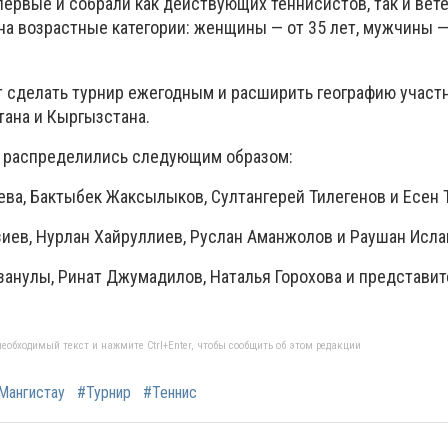
ервые и собрали как действующих теннисистов, так и вете
а возрастные категории: женщины — от 35 лет, мужчины —
 сделать турнир ежегодным и расширить географию участн
тана и Кыргызстана.
а распределились следующим образом:
ева, Бактыбек Жаксылыков, Султангерей Тилегенов и Есен 
зиев, Нурлан Хайруллиев, Руслан Аманжолов и Раушан Исла
азанулы, Ринат Джумадилов, Наталья Горохова и представи
еобходимый текст и нажмите Ctrl+Enter, чтобы сообщить об этом редакции
Мангистау
#Турнир
#Теннис