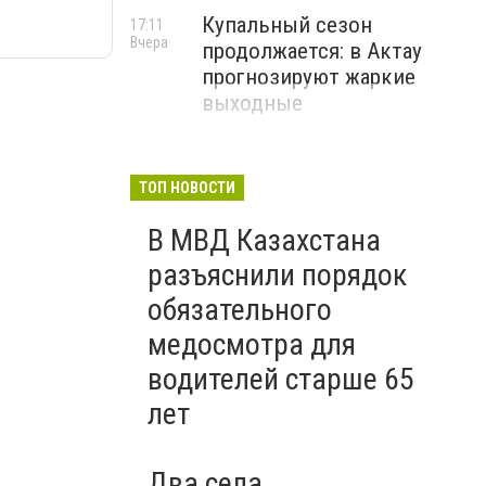
Купальный сезон
17:11
Вчера
продолжается: в Актау
прогнозируют жаркие
выходные
ТОП НОВОСТИ
В МВД Казахстана
разъяснили порядок
обязательного
медосмотра для
водителей старше 65
лет
Два села