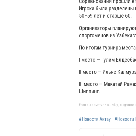
Соревнования прошли вп
Игроки были разделены н
50–59 лет и старше 60.
Организаторы планируют
спортсменов из Узбекис
По итогам турнира мест
I место — Гулим Елдесба
II место — Ильяс Калмур
III место — Макатай Рам
Шиппинг.
Если вы заметили ошибку, выделите н
#Новости Актау
#Новости 