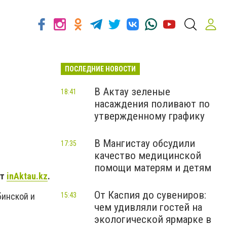
ПОСЛЕДНИЕ НОВОСТИ
В Актау зеленые
18:41
насаждения поливают по
утвержденному графику
В Мангистау обсудили
17:35
качество медицинской
помощи матерям и детям
ет
inAktau.kz
.
От Каспия до сувениров:
15:43
бинской и
чем удивляли гостей на
экологической ярмарке в