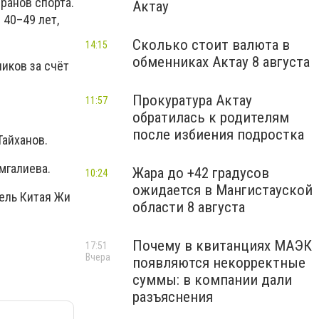
ранов спорта.
Актау
 40–49 лет,
Сколько стоит валюта в
14:15
обменниках Актау 8 августа
иков за счёт
Прокуратура Актау
11:57
обратилась к родителям
после избиения подростка
Тайханов.
мгалиева.
Жара до +42 градусов
10:24
ожидается в Мангистауской
тель Китая Жи
области 8 августа
Почему в квитанциях МАЭК
17:51
Вчера
появляются некорректные
суммы: в компании дали
разъяснения