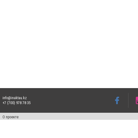
info@inaktau.kz
+7 (700) 978 78 35
О проекте
Свидетельство № KZ73VPY00015302 от 25 сентября 2019 года
Все права защищены. Ретрансляция и цитирование материалов разрешается при ука