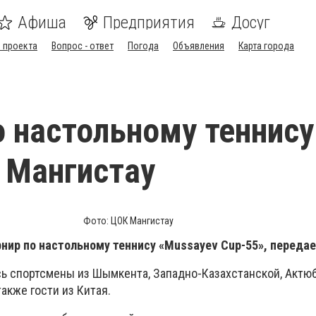
Афиша
Предприятия
Досуг
 проекта
Вопрос - ответ
Погода
Объявления
Карта города
о настольному теннису
 Мангистау
Фото: ЦОК Мангистау
нир по настольному теннису «Mussayev Cup-55», переда
ь спортсмены из Шымкента, Западно-Казахстанской, Актю
также гости из Китая.