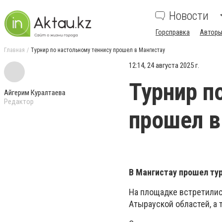
Новости
Горсправка
Авторы
Главная
Турнир по настольному теннису прошел в Мангистау
12:14, 24 августа 2025 г.
Турнир п
Айгерим Куралтаева
Редактор
прошел в
В Мангистау прошел тур
На площадке встретилис
Атырауской областей, а 