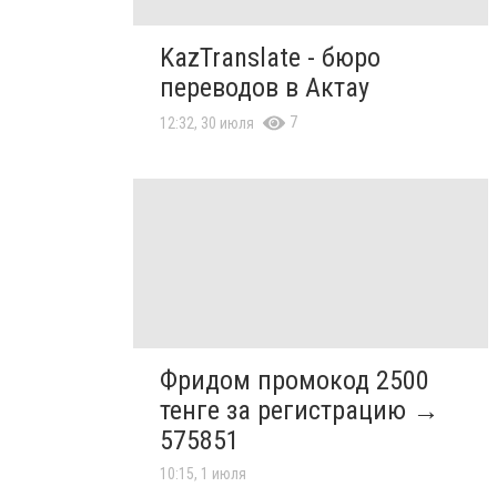
KazTranslate - бюро
переводов в Актау
7
12:32, 30 июля
Фридом промокод 2500
тенге за регистрацию →
575851
10:15, 1 июля