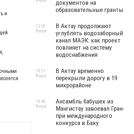
Вчера
документов на
образовательные гранты
ь и
В Актау продолжают
12:30
Вчера
ющей
углублять водозаборный
канал МАЭК: как проект
повлияет на систему
я,
водоснабжения
В Актау временно
зочными
10:57
Вчера
перекрыли дорогу в 19
авозятся
микрорайоне
Ансамбль бабушек из
10:48
Вчера
Мангистау завоевал Гран-
при международного
конкурса в Баку