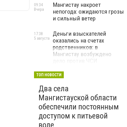
Мангистау накроет
09:34
Вчера
непогода: ожидаются грозы
и сильный ветер
Деньги взыскателей
17:38
5 августа
оказались на счетах
родственников: в
Мангистау возбуждено
дело против ЧСИ
ТОП НОВОСТИ
Два села
Мангистауской области
обеспечили постоянным
доступом к питьевой
воде