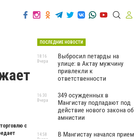
ПОСЛЕДНИЕ НОВОСТИ
Выбросил петарды на
18:16
Вчера
улице: в Актау мужчину
лжает
привлекли к
ответственности
349 осужденных в
16:30
Вчера
Мангистау подпадают под
действие нового закона об
амнистии
 торговлю с
редает
В Мангистау начался прием
14:58