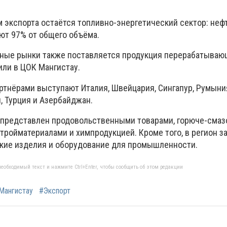
экспорта остаётся топливно-энергетический сектор: нефт
ют 97% от общего объёма.
жные рынки также поставляется продукция перерабатыва
ли в ЦОК Мангистау.
тнёрами выступают Италия, Швейцария, Сингапур, Румыни
, Турция и Азербайджан.
, представлен продовольственными товарами, горюче-сма
тройматериалами и химпродукцией. Кроме того, в регион з
кие изделия и оборудование для промышленности.
еобходимый текст и нажмите Ctrl+Enter, чтобы сообщить об этом редакции
Мангистау
#Экспорт