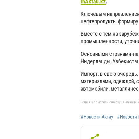
inAktau.kz
.
Ключевым направлением 
нефтепродукты формиру
Вместе с тем на зарубе
промышленности, уточни
Основными странами-пар
Нидерланды, Узбекистан
Импорт, в свою очередь
материалами, одеждой, с
автомобили, металличес
Если вы заметили ошибку, выделите н
#Новости Актау
#Новости 