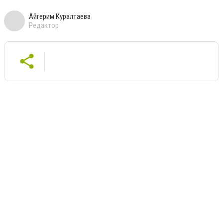
Айгерим Куралтаева
Редактор