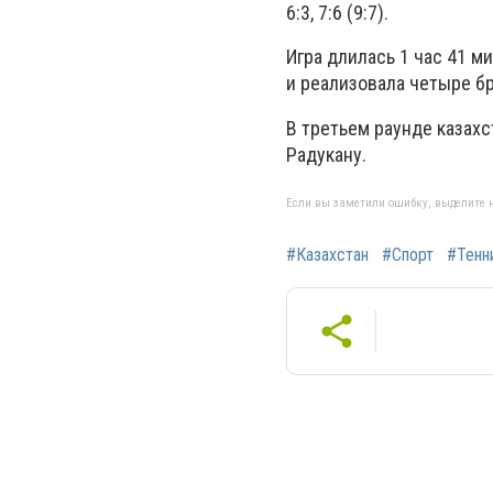
6:3, 7:6 (9:7).
Игра длилась 1 час 41 
и реализовала четыре б
В третьем раунде казах
Радукану.
Если вы заметили ошибку, выделите н
#Казахстан
#Спорт
#Тенн