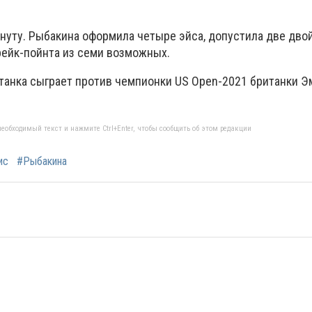
минуту. Рыбакина оформила четыре эйса, допустила две дв
рейк-пойнта из семи возможных.
станка сыграет против чемпионки US Open-2021 британки 
еобходимый текст и нажмите Ctrl+Enter, чтобы сообщить об этом редакции
ис
#Рыбакина