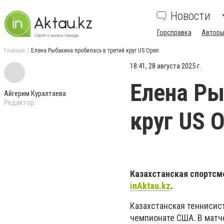
Новости
Горсправка
Авторы
Главная
Елена Рыбакина пробилась в третий круг US Open
18:41, 28 августа 2025 г.
Елена Ры
Айгерим Куралтаева
Редактор
круг US 
Казахстанская спортсме
inAktau.kz
.
Казахстанская теннисис
чемпионате США. В матче