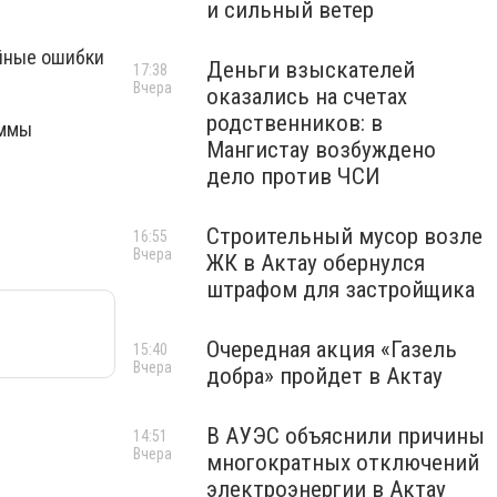
и сильный ветер
ойные ошибки
Деньги взыскателей
17:38
Вчера
оказались на счетах
родственников: в
Эммы
Мангистау возбуждено
дело против ЧСИ
Строительный мусор возле
16:55
Вчера
ЖК в Актау обернулся
штрафом для застройщика
Очередная акция «Газель
15:40
Вчера
добра» пройдет в Актау
В АУЭС объяснили причины
14:51
Вчера
многократных отключений
электроэнергии в Актау