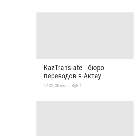
KazTranslate - бюро
переводов в Актау
7
12:32, 30 июля