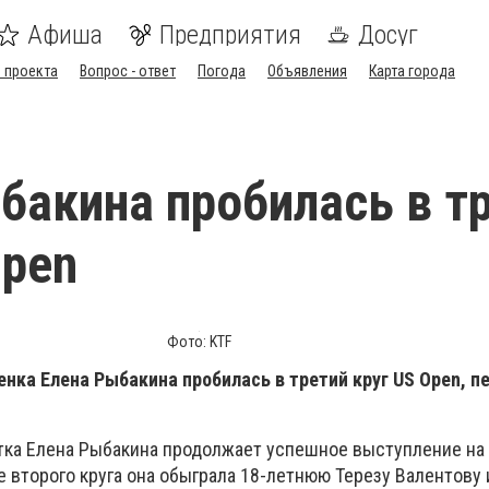
Афиша
Предприятия
Досуг
 проекта
Вопрос - ответ
Погода
Объявления
Карта города
бакина пробилась в т
Open
Фото: KTF
нка Елена Рыбакина пробилась в третий круг US Open, п
тка Елена Рыбакина продолжает успешное выступление на
 второго круга она обыграла 18-летнюю Терезу Валентову 