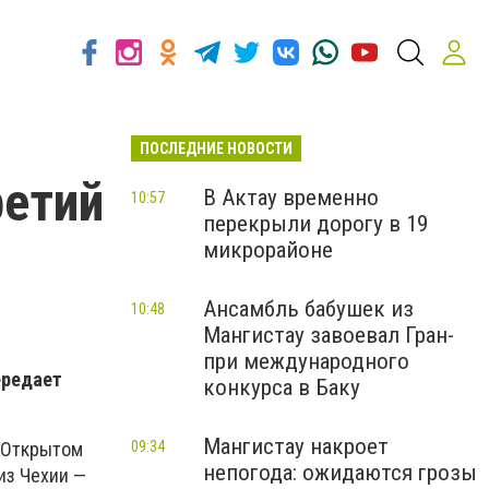
ПОСЛЕДНИЕ НОВОСТИ
ретий
В Актау временно
10:57
перекрыли дорогу в 19
микрорайоне
Ансамбль бабушек из
10:48
Мангистау завоевал Гран-
при международного
ередает
конкурса в Баку
Мангистау накроет
09:34
 Открытом
непогода: ожидаются грозы
из Чехии —