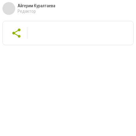
Айгерим Куралтаева
Редактор