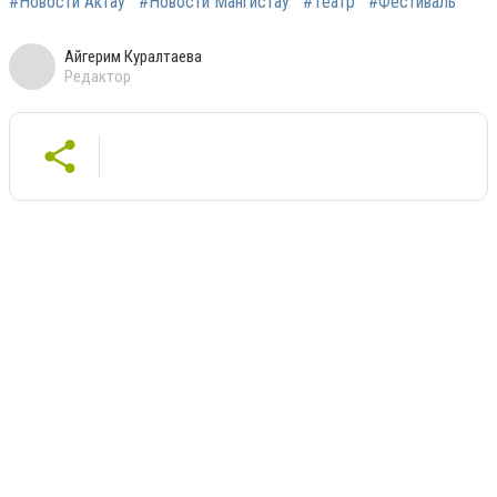
#Новости Актау
#Новости Мангистау
#Театр
#Фестиваль
Айгерим Куралтаева
Редактор