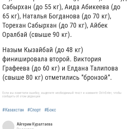
Сабырхан (до 55 кг), Аида Абикеева (до
65 кг), Наталья Богданова (до 70 кг),
Торехан Сабырхан (до 70 кг), Айбек
Оралбай (свыше 90 кг).
Назым Кызайбай (до 48 кг)
финишировала второй. Виктория
Графеева (до 60 кг) и Елдана Талипова
(свыше 80 кг) отметились "бронзой".
Если вы заметили ошибку, выделите необходимый текст и нажмите Ctrl+Enter, чтобы
сообщить об этом редакции
#Казахстан
#Спорт
#Бокс
Айгерим Куралтаева