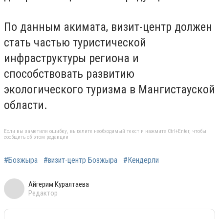
По данным акимата, визит-центр должен
стать частью туристической
инфраструктуры региона и
способствовать развитию
экологического туризма в Мангистауской
области.
Если вы заметили ошибку, выделите необходимый текст и нажмите Ctrl+Enter, чтобы
сообщить об этом редакции
#Бозжыра
#визит-центр Бозжыра
#Кендерли
Айгерим Куралтаева
Редактор