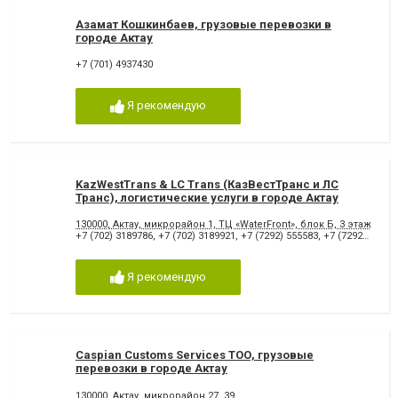
Азамат Кошкинбаев, грузовые перевозки в
городе Актау
+7 (701) 4937430
Я рекомендую
KazWestTrans & LC Trans (КазВестТранс и ЛС
Транс), логистические услуги в городе Актау
130000, Актау, микрорайон 1, ТЦ «WaterFront», блок Б, 3 этаж, каб
+7 (702) 3189786
,
+7 (702) 3189921
,
+7 (7292) 555583
,
+7 (7292) 525582
Я рекомендую
Caspian Customs Services ТОО, грузовые
перевозки в городе Актау
130000, Актау, микрорайон 27, 39