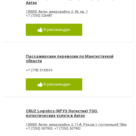
Актау
130000, Актау, микрорайон 2, 46, кв. 1
+7 (7292) 526487
Я рекомендую
Пассажирские перевозки по Мангистаукой
области
+7 (778) 3133510
Я рекомендую
CRUZ Logistics (КРУЗ Логистик) ТОО,
логистические услуги в Актау
130000, Актау, микрорайон 2, 11-А, Рядом с гостиницей "Мандари
+7 (7292) 507903
,
+7 (7292) 507902