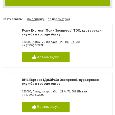
Сортировать:
по рейтингу
по просмотрам
Pony Express (Пони Экспресс) ТОО, курьерская
служба в городе Актау
130000, Актау, микрорайон 23, 100, кв. 208
+7 (7292) 583333
Я рекомендую
DHL Express (ДиЭйчЭл Экспресс), курьерская
служба в городе Актау
130000, Актау, микрорайон 29 А, 76, БЦ Шыгыз
+7 (7292) 502000
Я рекомендую