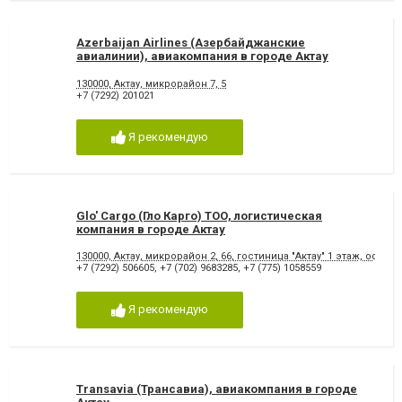
Azerbaijan Airlines (Азербайджанские
авиалинии), авиакомпания в городе Актау
130000, Актау, микрорайон 7, 5
+7 (7292) 201021
Я рекомендую
Glo' Cargo (Гло Карго) ТОО, логистическая
компания в городе Актау
130000, Актау, микрорайон 2, 66, гостиница "Актау" 1 этаж, оф. 900
+7 (7292) 506605
,
+7 (702) 9683285
,
+7 (775) 1058559
Я рекомендую
Transavia (Трансавиа), авиакомпания в городе