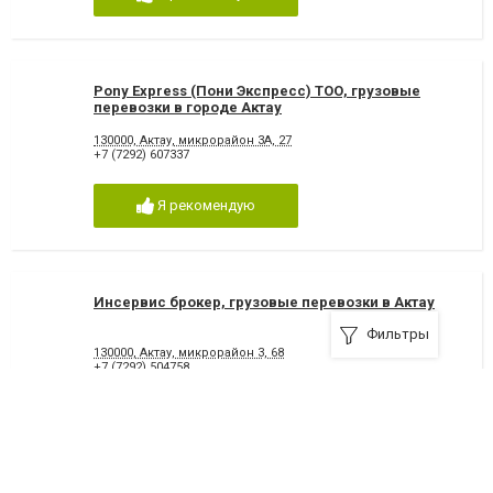
Pony Express (Пони Экспресс) TOО, грузовые
перевозки в городе Актау
130000, Актау, микрорайон 3А, 27
+7 (7292) 607337
Я рекомендую
Инсервис брокер, грузовые перевозки в Актау
Фильтры
130000, Актау, микрорайон 3, 68
+7 (7292) 504758
Я рекомендую