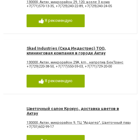
130000, Актау, микрорайон 29, 120, возле 3 дома
+7(771)570-13-35
,
+7(729)240-22-89
,
+7(729)240-24-05
Я рекомендую
Skad Industries (Скад Индастрис) ТОО,
клининговая компания в городе Актау
130000, Актау, микрорайон 29А, km., напротив БекТранс
+7(729)220-38-50
,
+7(777)550-59-03
,
+7(771)729-20-00
Я рекомендую
Цветочный салон Крокус, доставка цветов в
Актау
130000, Актау, микрорайон 9, ТЦ "Ардагер", Цветочный павильо
+7(701)602-99-17