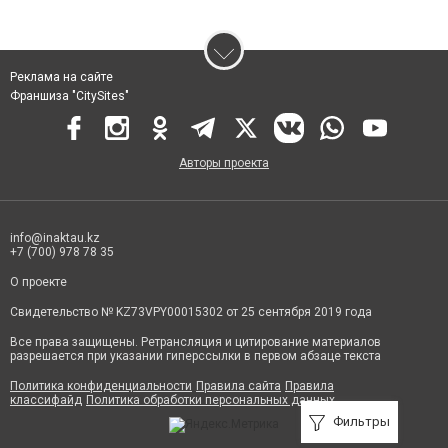
интернет-портал готов помочь вам найти все интересующие вас данные о
деятельности таких учреждений. Наша цель - оптимизировать поиски
жителей города Актау для того, чтобы они не отняли у вас много времени.
Все самые важные данные можно найти в тематическом разделе "Услуги
в Актау".
Реклама на сайте
На нашем сайте каждый пользователь сможет просмотреть уйму
Франшиза "CitySites"
полезных данных. Мы указали контактные номера телефонов для
оперативной связи с интересующими вас сотрудниками. Так вы сможете
выяснить все интересующие вас подробности в телефонном режиме.
Авторы проекта
info@inaktau.kz
+7 (700) 978 78 35
О проекте
Свидетельство № KZ73VPY00015302 от 25 сентября 2019 года
Все права защищены. Ретрансляция и цитирование материалов
разрешается при указании гиперссылки в первом абзаце текста
Политика конфиденциальности
Правила сайта
Правила
классифайд
Политика обработки персональных данных
Фильтры