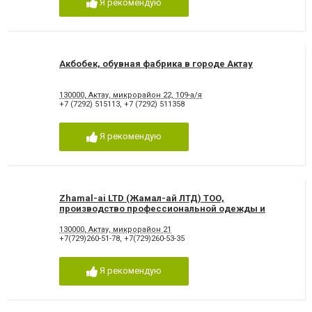
Я рекомендую
Акбобек, обувная фабрика в городе Актау
130000, Актау, микрорайон 22, 109-а/я
+7 (7292) 515113
,
+7 (7292) 511358
Я рекомендую
Zhamal-ai LTD (Жамал-ай ЛТД) ТОО,
производство профессиональной одежды и
обуви в городе Актау
130000, Актау, микрорайон 21
+7(729)260-51-78
,
+7(729)260-53-35
Я рекомендую