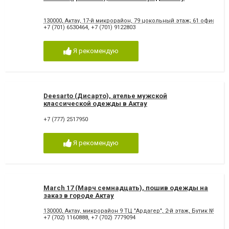
130000, Актау, ​17-й микрорайон, 79​ цокольный этаж; 61 офис
+7 (701) 6530464
,
+7 (701) 9122803
Я рекомендую
Deesarto (Дисарто), ателье мужской
классической одежды в Актау
+7 (777) 2517950
Я рекомендую
March 17 (Марч семнадцать), пошив одежды на
заказ в городе Актау
130000, Актау, микрорайон 9 ТЦ "Ардагер", 2-й этаж, Бутик № Т-2-1
+7 (702) 1160888
,
+7 (702) 7779094