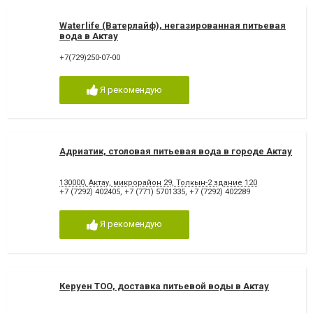
Waterlife (Ватерлайф), негазированная питьевая
вода в Актау
+7(729)250-07-00
Я рекомендую
Адриатик, столовая питьевая вода в городе Актау
130000, Актау, микрорайон 29, Толкын-2 здание 120
+7 (7292) 402405
,
+7 (771) 5701335
,
+7 (7292) 402289
Я рекомендую
Керуен ТОО, доставка питьевой воды в Актау