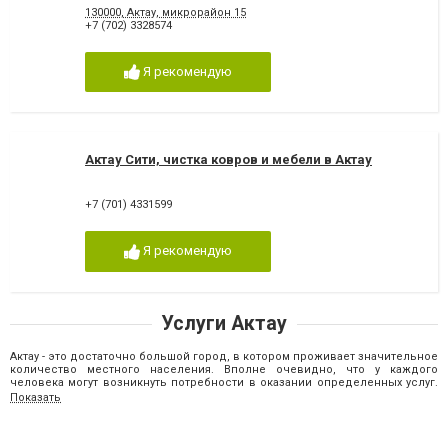
130000, Актау, микрорайон 15
+7 (702) 3328574
Я рекомендую
Актау Сити, чистка ковров и мебели в Актау
+7 (701) 4331599
Я рекомендую
Услуги Актау
Актау - это достаточно большой город, в котором проживает значительное
количество местного населения. Вполне очевидно, что у каждого
человека могут возникнуть потребности в оказании определенных услуг.
Этот фактор является незаменимой составляющей нормального
Показать
жизнеобеспечения горожан. Именно поэтому на территории нашего
города было учреждено огромное количество самых разнообразных
предприятий, которые на профессиональном уровне занимаются
предоставлением необходимых услуг​ различных направлений. Наш