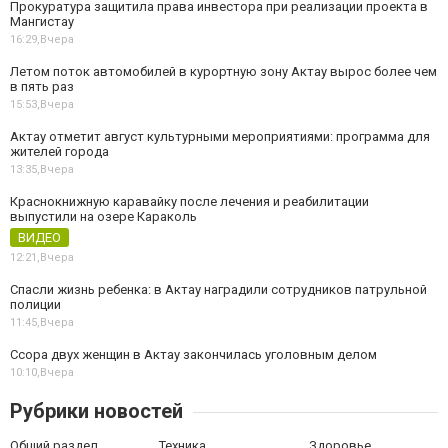
Прокуратура защитила права инвестора при реализации проекта в
Мангистау
16:29,
Вчера
Летом поток автомобилей в курортную зону Актау вырос более чем
в пять раз
15:53,
Вчера
Актау отметит август культурными мероприятиями: программа для
жителей города
13:35,
Вчера
Краснокнижную каравайку после лечения и реабилитации
выпустили на озере Караколь
ВИДЕО
12:21,
Вчера
Спасли жизнь ребенка: в Актау наградили сотрудников патрульной
полиции
11:45,
Вчера
Ссора двух женщин в Актау закончилась уголовным делом
10:10,
Вчера
Рубрики новостей
Общий раздел
Техника
Здоровье