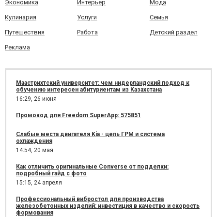
Экономика
Интерьер
Мода
Кулинария
Услуги
Семья
Путешествия
Работа
Детский раздел
Реклама
Маастрихтский университет: чем нидерландский подход к
обучению интересен абитуриентам из Казахстана
16:29,
26 июня
Промокод для Freedom SuperApp: 575851
Слабые места двигателя Kia - цепь ГРМ и система
охлаждения
14:54,
20 мая
Как отличить оригинальные Converse от подделки:
подробный гайд с фото
15:15,
24 апреля
Профессиональный вибростол для производства
железобетонных изделий: инвестиция в качество и скорость
формования