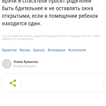
Врачи и спасатели просят родителей
быть бдительнее и не оставлять окна
открытыми, если в помещении ребенок
находится один.
Если вы заметили ошибку, выделите необходимый текст и нажмите Ctrl+Enter, чтобы
сообщить об этом редакции
#девочка
#кровь
#донор
#пожарные
#спасатели
Алима Арманова
Корреспондент