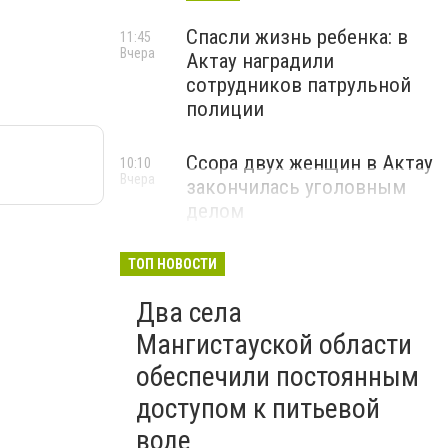
Спасли жизнь ребенка: в
11:45
Вчера
Актау наградили
сотрудников патрульной
полиции
Ссора двух женщин в Актау
10:10
Вчера
закончилась уголовным
делом
ТОП НОВОСТИ
Два села
Мангистауской области
обеспечили постоянным
доступом к питьевой
воде