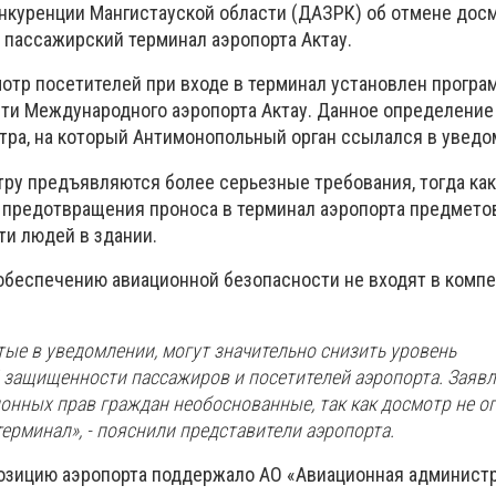
онкуренции Мангистауской области (ДАЗРК) об отмене дос
 пассажирский терминал аэропорта Актау.
мотр посетителей при входе в терминал установлен програ
ти Международного аэропорта Актау. Данное определение
тра, на который Антимонопольный орган ссылался в уведо
ру предъявляются более серьезные требования, тогда как
 предотвращения проноса в терминал аэропорта предметов
и людей в здании.
 обеспечению авиационной безопасности не входят в комп
ые в уведомлении, могут значительно снизить уровень
 защищенности пассажиров и посетителей аэропорта. Заявл
онных прав граждан необоснованные, так как досмотр не о
терминал», - пояснили представители аэропорта.
озицию аэропорта поддержало АО «Авиационная админист