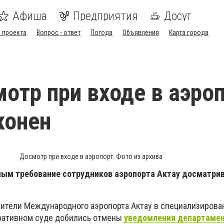
Афиша
Предприятия
Досуг
 проекта
Вопрос - ответ
Погода
Объявления
Карта города
мотр при входе в аэро
конен
Досмотр при входе в аэропорт. Фото из архива
ным требование сотрудников аэропорта Актау досматрив
вители Международного аэропорта Актау в специализиров
ативном суде добились отмены
уведомления департаме