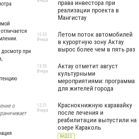
Вчера
права инвестора при
мотра
реализации проекта в
Мангистау
ммой
 отличается
Летом поток автомобилей
15:53
млении.
Вчера
в курортную зону Актау
вырос более чем в пять раз
 досмотр при
,
Актау отметит август
13:35
Вчера
культурными
етенцию
мероприятиями: программа
для жителей города
Краснокнижную каравайку
ение о
12:21
Вчера
после лечения и
граничивает
реабилитации выпустили на
озере Караколь
рация
ВИДЕО