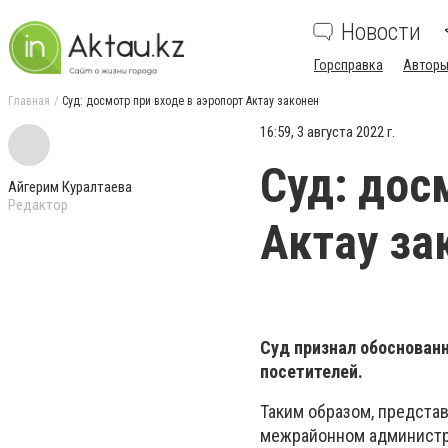
Новости
Горсправка
Авторы
Главная
Суд: досмотр при входе в аэропорт Актау законен
16:59, 3 августа 2022 г.
Суд: дос
Айгерим Куралтаева
Редактор
Актау за
Суд признал обоснован
посетителей.
Таким образом, предста
межрайонном администр