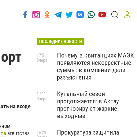
ПОСЛЕДНИЕ НОВОСТИ
порт
Почему в квитанциях МАЭК
17:51
Вчера
появляются некорректные
суммы: в компании дали
разъяснения
Купальный сезон
17:11
Вчера
продолжается: в Актау
ать на входе
прогнозируют жаркие
выходные
анном
Прокуратура защитила
16:29
нта
агентства