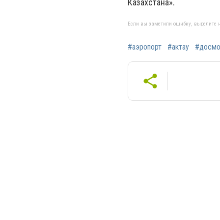
Казахстана».
Если вы заметили ошибку, выделите н
#аэропорт
#актау
#досмо