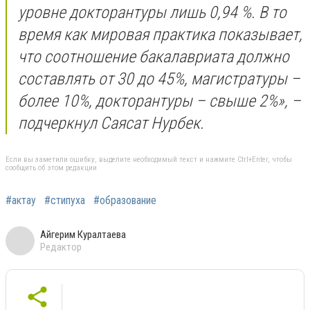
уровне докторантуры лишь 0,94 %. В то
время как мировая практика показывает,
что соотношение бакалавриата должно
составлять от 30 до 45%, магистратуры –
более 10%, докторантуры – свыше 2%», –
подчеркнул Саясат Нурбек.
Если вы заметили ошибку, выделите необходимый текст и нажмите Ctrl+Enter, чтобы
сообщить об этом редакции
#актау
#стипуха
#образование
Айгерим Куралтаева
Редактор