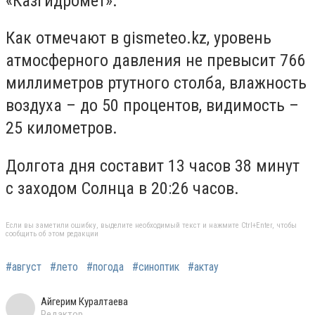
«Казгидромет».
Как отмечают в gismeteo.kz, уровень
атмосферного давления не превысит 766
миллиметров ртутного столба, влажность
воздуха – до 50 процентов, видимость –
25 километров.
Долгота дня составит 13 часов 38 минут
с заходом Солнца в 20:26 часов.
Если вы заметили ошибку, выделите необходимый текст и нажмите Ctrl+Enter, чтобы
сообщить об этом редакции
#август
#лето
#погода
#синоптик
#актау
Айгерим Куралтаева
Редактор