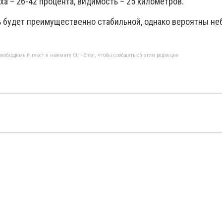
ха – 26-42 процента, видимость – 25 километров.
ь будет преимущественно стабильной, однако вероятны н
еобходимый текст и нажмите Ctrl+Enter, чтобы сообщить об этом редакции