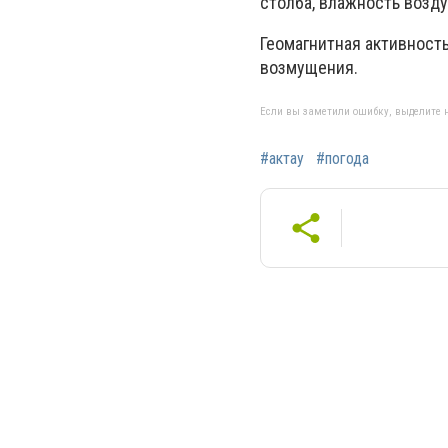
столба, влажность возду
Геомагнитная активност
возмущения.
Если вы заметили ошибку, выделите н
#актау
#погода