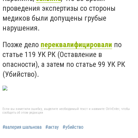
проведения экспертизы со стороны
медиков были допущены грубые
нарушения.
Позже дело
переквалифицировали
по
статье 119 УК РК (Оставление в
опасности), а затем по статье 99 УК РК
(Убийство).
Если вы заметили ошибку, выделите необходимый текст и нажмите Ctrl+Enter, чтобы
сообщить об этом редакции
#валерия шальнова
#актау
#убийство