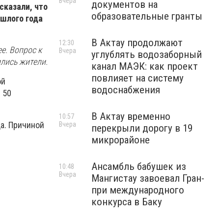
Вчера
документов на
сказали, что
образовательные гранты
ошлого года
В Актау продолжают
12:30
ее. Вопрос к
Вчера
углублять водозаборный
ились жители.
канал МАЭК: как проект
повлияет на систему
ой
водоснабжения
 50
В Актау временно
10:57
да. Причиной
Вчера
перекрыли дорогу в 19
микрорайоне
Ансамбль бабушек из
10:48
Вчера
Мангистау завоевал Гран-
при международного
конкурса в Баку