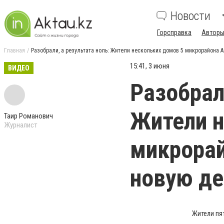
Новости
Горсправка
Авторы
Главная
Разобрали, а результата ноль: Жители нескольких домов 5 микрорайона 
15:41, 3 июня
ВИДЕО
Разобрал
Жители н
Таир Романович
Журналист
микрорай
новую д
Жители пя