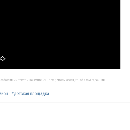
еобходимый текст и нажмите Ctrl+Enter, чтобы сообщить об этом редакции
айон
#детская площадка