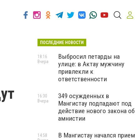
ПОСЛЕДНИЕ НОВОСТИ
Выбросил петарды на
18:16
Вчера
улице: в Актау мужчину
привлекли к
ответственности
дут
349 осужденных в
16:30
Вчера
Мангистау подпадают под
действие нового закона об
амнистии
В Мангистау начался прием
14:58