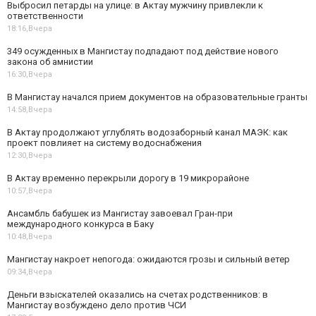
Выбросил петарды на улице: в Актау мужчину привлекли к
ответственности
18:16,
Вчера
349 осужденных в Мангистау подпадают под действие нового
закона об амнистии
16:30,
Вчера
В Мангистау начался прием документов на образовательные гранты
14:58,
Вчера
В Актау продолжают углублять водозаборный канал МАЭК: как
проект повлияет на систему водоснабжения
12:30,
Вчера
В Актау временно перекрыли дорогу в 19 микрорайоне
10:57,
Вчера
Ансамбль бабушек из Мангистау завоевал Гран-при
международного конкурса в Баку
10:48,
Вчера
Мангистау накроет непогода: ожидаются грозы и сильный ветер
09:34,
Вчера
Деньги взыскателей оказались на счетах родственников: в
Мангистау возбуждено дело против ЧСИ