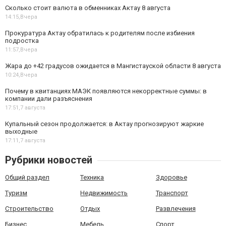
Сколько стоит валюта в обменниках Актау 8 августа
14:15,
Вчера
Прокуратура Актау обратилась к родителям после избиения
подростка
11:57,
Вчера
Жара до +42 градусов ожидается в Мангистауской области 8 августа
10:24,
Вчера
Почему в квитанциях МАЭК появляются некорректные суммы: в
компании дали разъяснения
17:51,
7 августа
Купальный сезон продолжается: в Актау прогнозируют жаркие
выходные
17:11,
7 августа
Рубрики новостей
Общий раздел
Техника
Здоровье
Туризм
Недвижимость
Транспорт
Строительство
Отдых
Развлечения
Бизнес
Мебель
Спорт