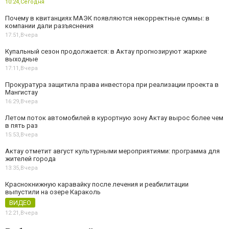
10:24,
Сегодня
Почему в квитанциях МАЭК появляются некорректные суммы: в
компании дали разъяснения
17:51,
Вчера
Купальный сезон продолжается: в Актау прогнозируют жаркие
выходные
17:11,
Вчера
Прокуратура защитила права инвестора при реализации проекта в
Мангистау
16:29,
Вчера
Летом поток автомобилей в курортную зону Актау вырос более чем
в пять раз
15:53,
Вчера
Актау отметит август культурными мероприятиями: программа для
жителей города
13:35,
Вчера
Краснокнижную каравайку после лечения и реабилитации
выпустили на озере Караколь
ВИДЕО
12:21,
Вчера