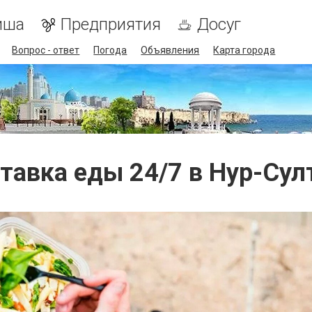
иша
Предприятия
Досуг
Вопрос - ответ
Погода
Объявления
Карта города
тавка еды 24/7 в Нур-Сул