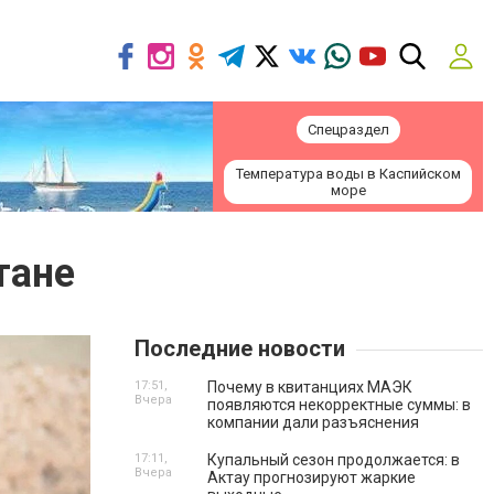
Спецраздел
Температура воды в Каспийском
море
тане
Последние новости
17:51,
Почему в квитанциях МАЭК
Вчера
появляются некорректные суммы: в
компании дали разъяснения
17:11,
Купальный сезон продолжается: в
Вчера
Актау прогнозируют жаркие