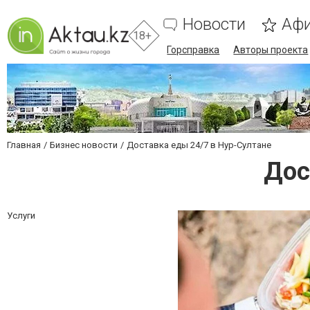
Новости
Аф
18+
Горсправка
Авторы проекта
Главная
Бизнес новости
Доставка еды 24/7 в Нур-Султане
Дос
Услуги