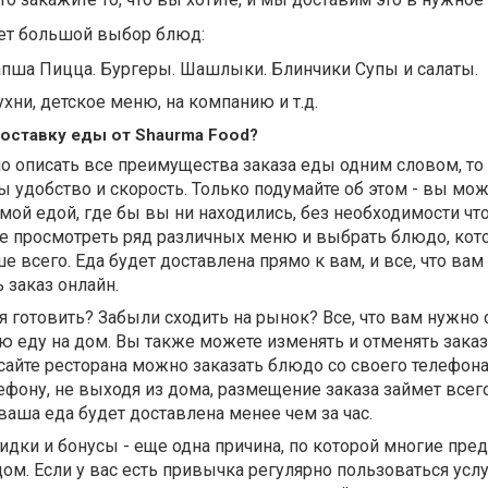
ет большой выбор блюд:
апша Пицца. Бургеры. Шашлыки. Блинчики Супы и салаты.
хни, детское меню, на компанию и т.д.
оставку еды от Shaurma Food?
 описать все преимущества заказа еды одним словом, то 
ы удобство и скорость. Только подумайте об этом - вы мо
ой едой, где бы вы ни находились, без необходимости чт
е просмотреть ряд различных меню и выбрать блюдо, кот
 всего. Еда будет доставлена ​​прямо к вам, и все, что ва
ь заказ онлайн.
я готовить? Забыли сходить на рынок? Все, что вам нужно 
ую еду на дом. Вы также можете изменять и отменять зака
сайте ресторана можно заказать блюдо со своего телефона
ефону, не выходя из дома, размещение заказа займет всег
ваша еда будет доставлена ​​менее чем за час.
дки и бонусы - еще одна причина, по которой многие пре
дом. Если у вас есть привычка регулярно пользоваться усл