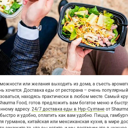
озможности или желания выходить из дома, а съесть арома
ь хочется. Доставка еды от ресторана – очень популярный
оваться, находясь практически в любом месте. Самый кр
 Shaurma Food, готов предложить вам богатое меню и быст
анному адресу.
24/7 доставка еды в Нур-Султане
от Shaurm
быстро и удобно, оплатить как вам удобно. Пицца, гамбург
 гурманов, китайская или мексиканская кухня, в мире дос
о закажите то, что вы хотите, и мы доставим это в нужное