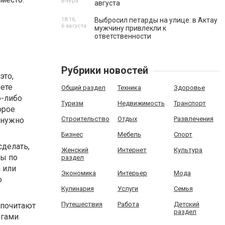
Вчера
августа
18:16,
Выбросил петарды на улице: в Актау
6 августа
мужчину привлекли к
ответственности
Рубрики новостей
это,
жете
Общий раздел
Техника
Здоровье
о-либо
Туризм
Недвижимость
Транспорт
орое
Строительство
Отдых
Развлечения
м нужно
Бизнес
Мебель
Спорт
сделать,
Женский
Интернет
Культура
зы по
раздел
 или
Экономика
Интерьер
Мода
о
Кулинария
Услуги
Семья
Путешествия
Работа
Детский
дпочитают
раздел
угами