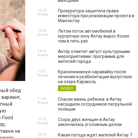
выходные
16:29,
Прокуратура защитила права
Вчера
инвестора при реализации проекта в
Мангистау
15:53,
Летом поток автомобилей в
Вчера
курортную зону Актау вырос более
чем в пять раз
13:35,
Актау отметит август культурными
Вчера
мероприятиями: программа для
жителей города
12:21,
Краснокнижную каравайку после
Вчера
лечения и реабилитации выпустили
на озере Караколь
ВИДЕО
тный обед
 вариант,
11:45,
Спасли жизнь ребенка: в Актау
Вчера
упный
наградили сотрудников патрульной
полиции
рую
a Food
10:10,
Ссора двух женщин в Актау
Вчера
ер,
закончилась уголовным делом
тавки на
09:19,
Какая погода ждет жителей Актау 7
 место.