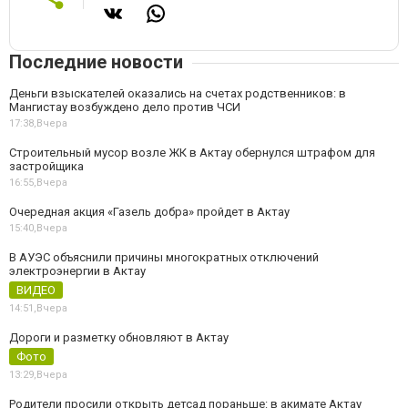
Последние новости
Деньги взыскателей оказались на счетах родственников: в
Мангистау возбуждено дело против ЧСИ
17:38,
Вчера
Строительный мусор возле ЖК в Актау обернулся штрафом для
застройщика
16:55,
Вчера
Очередная акция «Газель добра» пройдет в Актау
15:40,
Вчера
В АУЭС объяснили причины многократных отключений
электроэнергии в Актау
ВИДЕО
14:51,
Вчера
Дороги и разметку обновляют в Актау
Фото
13:29,
Вчера
Родители просили открыть детсад пораньше: в акимате Актау