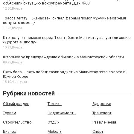
объяснили ситуацию вокруг ремонта ДДУ №60
12:30,
Вчера
Трасса Актау — Жанаозен: сигнал фарами помог мужчине вовремя
получить помощь
11:25,
Вчера
Кто получит помощь перед 1 сентября: в Мангистау запустили акцию
«Дорога в школу»
10:21,
Вчера
Штормовое предупреждение объявили в Мангистауской области
09:29,
Вчера
Пять боев — пять побед: таэквондист из Мангистау взял золото в
Южной Корее
18:10,
4 августа
Рубрики новостей
Общий раздел
Техника
Здоровье
Туризм
Недвижимость
Транспорт
Строительство
Отдых
Развлечения
Бизнес
Мебель
Спорт