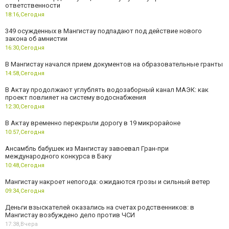
ответственности
18:16,
Сегодня
349 осужденных в Мангистау подпадают под действие нового
закона об амнистии
16:30,
Сегодня
В Мангистау начался прием документов на образовательные гранты
14:58,
Сегодня
В Актау продолжают углублять водозаборный канал МАЭК: как
проект повлияет на систему водоснабжения
12:30,
Сегодня
В Актау временно перекрыли дорогу в 19 микрорайоне
10:57,
Сегодня
Ансамбль бабушек из Мангистау завоевал Гран-при
международного конкурса в Баку
10:48,
Сегодня
Мангистау накроет непогода: ожидаются грозы и сильный ветер
09:34,
Сегодня
Деньги взыскателей оказались на счетах родственников: в
Мангистау возбуждено дело против ЧСИ
17:38,
Вчера