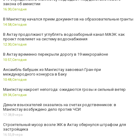
закона об амнистии
16:30,
Сегодня
В Мангистау начался прием документов на образовательные гранты
14:58,
Сегодня
В Актау продолжают углублять водозаборный канал МАЭК: как
проект повлияет на систему водоснабжения
12:30,
Сегодня
В Актау временно перекрыли дорогу в 19 микрорайоне
10:57,
Сегодня
Ансамбль бабушек из Мангистау завоевал Гран-при
международного конкурса в Баку
10:48,
Сегодня
Мангистау накроет непогода: ожидаются грозы и сильный ветер
09:34,
Сегодня
Деньги взыскателей оказались на счетах родственников: в
Мангистау возбуждено дело против ЧСИ
17:38,
Вчера
Строительный мусор возле ЖК в Актау обернулся штрафом для
застройщика
16:55,
Вчера