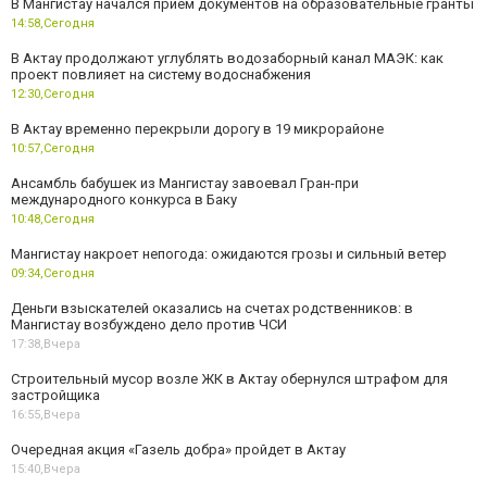
В Мангистау начался прием документов на образовательные гранты
14:58,
Сегодня
В Актау продолжают углублять водозаборный канал МАЭК: как
проект повлияет на систему водоснабжения
12:30,
Сегодня
В Актау временно перекрыли дорогу в 19 микрорайоне
10:57,
Сегодня
Ансамбль бабушек из Мангистау завоевал Гран-при
международного конкурса в Баку
10:48,
Сегодня
Мангистау накроет непогода: ожидаются грозы и сильный ветер
09:34,
Сегодня
Деньги взыскателей оказались на счетах родственников: в
Мангистау возбуждено дело против ЧСИ
17:38,
Вчера
Строительный мусор возле ЖК в Актау обернулся штрафом для
застройщика
16:55,
Вчера
Очередная акция «Газель добра» пройдет в Актау
15:40,
Вчера