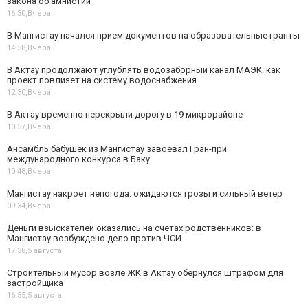
закона об амнистии
16:30,
Вчера
В Мангистау начался прием документов на образовательные гранты
14:58,
Вчера
В Актау продолжают углублять водозаборный канал МАЭК: как
проект повлияет на систему водоснабжения
12:30,
Вчера
В Актау временно перекрыли дорогу в 19 микрорайоне
10:57,
Вчера
Ансамбль бабушек из Мангистау завоевал Гран-при
международного конкурса в Баку
10:48,
Вчера
Мангистау накроет непогода: ожидаются грозы и сильный ветер
09:34,
Вчера
Деньги взыскателей оказались на счетах родственников: в
Мангистау возбуждено дело против ЧСИ
17:38,
5 августа
Строительный мусор возле ЖК в Актау обернулся штрафом для
застройщика
16:55,
5 августа