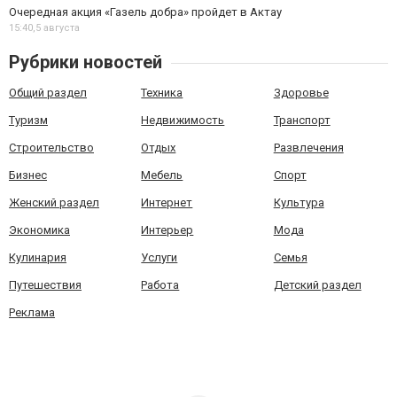
Очередная акция «Газель добра» пройдет в Актау
15:40,
5 августа
Рубрики новостей
Общий раздел
Техника
Здоровье
Туризм
Недвижимость
Транспорт
Строительство
Отдых
Развлечения
Бизнес
Мебель
Спорт
Женский раздел
Интернет
Культура
Экономика
Интерьер
Мода
Кулинария
Услуги
Семья
Путешествия
Работа
Детский раздел
Реклама