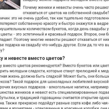
Почему женихи и невесты очень часто решаю
отказаться от цветов на собственной свадьбе
ичин: это не очень удобно, так как тщательно подготовле
потеряют собственную красоту и быстро окажутся в ведре
 внушительным количеством букетов, когда день свадьбы 
 цветы - это эстетичный и красивый подарок. Второе, они 
опадает. Поэтому многие невесты решают отказаться от них
ве подарка на свадьбу что-нибудь другое. Если да, то что 
бу?
у и невесте вместо цветов?
у вместо цветов рекомендуется? Вместо букетов или цвет
рить молодым сладости, которые станут прелюдией к ме
стная жизнь должна быть сладкой! Может быть, они больш
ексов? Такой подарок для шоколадных любителей вкусно
рочих вкусных подарков - алкогольные напитки, например
шинства женихов и невест есть специализированные подва
бутылки, и традицией годовщины считается открытие одной
а. Также прекрасно подойдут разные сорта кофе либо чая 
ями и ароматами - упакованные в красивые коробки, они 