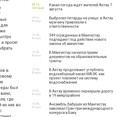
09:19,
Какая погода ждет жителей Актау 7
т
Сегодня
августа
?
18:16,
Выбросил петарды на улице: в Актау
нные
Вчера
мужчину привлекли к
 для
ответственности
уже
16:30,
349 осужденных в Мангистау
быстро
Вчера
подпадают под действие нового
 и просят
закона об амнистии
выбрать
14:58,
В Мангистау начался прием
Вчера
документов на образовательные
гранты
12:30,
В Актау продолжают углублять
ов в
Вчера
водозаборный канал МАЭК: как
довому
проект повлияет на систему
ие
водоснабжения
й еды был
10:57,
В Актау временно перекрыли дорогу
 вино,
Вчера
в 19 микрорайоне
ла, где
10:48,
Ансамбль бабушек из Мангистау
 из них во
Вчера
завоевал Гран-при международного
с
конкурса в Баку
станут