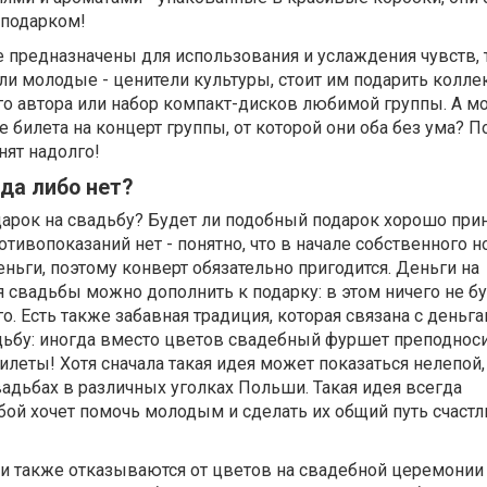
 подарком!
е предназначены для использования и услаждения чувств, 
Если молодые - ценители культуры, стоит им подарить колл
го автора или набор компакт-дисков любимой группы. А м
е билета на концерт группы, от которой они оба без ума? 
нят надолго!
да либо нет?
одарок на свадьбу? Будет ли подобный подарок хорошо при
тивопоказаний нет - понятно, что в начале собственного н
ьги, поэтому конверт обязательно пригодится. Деньги на
 свадьбы можно дополнить к подарку: в этом ничего не б
о. Есть также забавная традиция, которая связана с деньг
адьбу: иногда вместо цветов свадебный фуршет преподнос
билеты! Хотя сначала такая идея может показаться нелепой,
вадьбах в различных уголках Польши. Такая идея всегда
бой хочет помочь молодым и сделать их общий путь счаст
и также отказываются от цветов на свадебной церемонии 