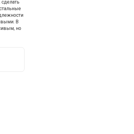
 сделать
остальные
адлежности
ивыми. В
сивым, но