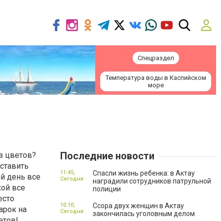
Спецраздел
Температура воды в Каспийском
море
Последние новости
з цветов?
ставить
11:45,
Спасли жизнь ребенка: в Актау
й день все
Сегодня
наградили сотрудников патрульной
кой все
полиции
есто
10:10,
Ссора двух женщин в Актау
арок на
Сегодня
закончилась уголовным делом
етов!