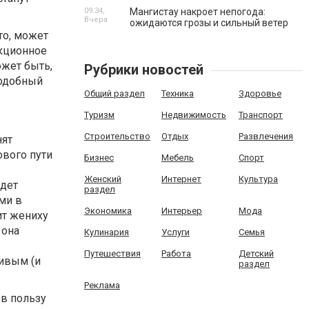
09:34,
Мангистау накроет непогода:
Вчера
ожидаются грозы и сильный ветер
то, может
екционное
ожет быть,
Рубрики новостей
Подобный
Общий раздел
Техника
Здоровье
Туризм
Недвижимость
Транспорт
Строительство
Отдых
Развлечения
нят
ового пути
Бизнес
Мебель
Спорт
Женский
Интернет
Культура
удет
раздел
ами в
Экономика
Интерьер
Мода
ит жениху
 она
Кулинария
Услуги
Семья
Путешествия
Работа
Детский
ливым (и
раздел
Реклама
в пользу