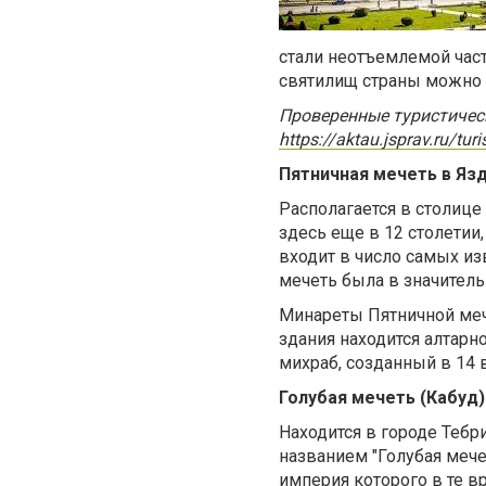
стали неотъемлемой част
святилищ страны можно 
Проверенные туристическ
https://aktau.jsprav.ru/tur
Пятничная мечеть в Яз
Располагается в столице
здесь еще в 12 столетии
входит в число самых из
мечеть была в значитель
Минареты Пятничной меч
здания находится алтар
михраб, созданный в 14 
Голубая мечеть (Кабуд)
Находится в городе Тебри
названием "Голубая мече
империя которого в те в