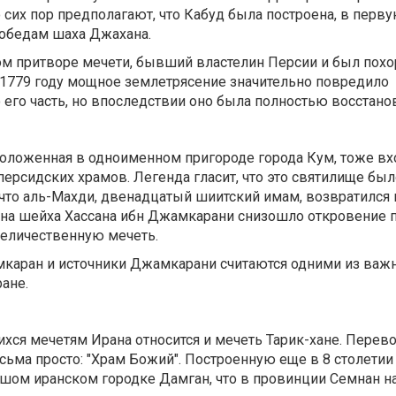
 сих пор предполагают, что Кабуд была построена, в перву
обедам шаха Джахана.
ом притворе мечети, бывший властелин Персии и был похо
1779 году мощное землетрясение значительно повредило
его часть, но впоследствии оно была полностью восстано
оложенная в одноименном пригороде города Кум, тоже вх
ерсидских храмов. Легенда гласит, что это святилище был
, что аль-Махди, двенадцатый шиитский имам, возвратился
у на шейха Хассана ибн Джамкарани снизошло откровение 
величественную мечеть.
каран и источники Джамкарани считаются одними из ва
ане.
ся мечетям Ирана относится и мечеть Тарик-хане. Перево
есьма просто: "Храм Божий". Построенную еще в 8 столетии
шом иранском городке Дамган, что в провинции Семнан на