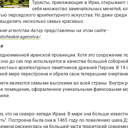
Туристы, приезжающие в Иран, открывают 
себя множество замечательных мечетей, к
ью персидского архитектурного искусства. Но даже среди
выделить несколько самых красивых.
ие агентства Актау представлены на этом сайте -
isticheskie-agenstva/
.
де
 одноименной иранской провинции. Хотя это сооружение п
, оно до сих пор используется в качестве большой соборно
вестных архитектурных памятников древней Персии. В 14 
ной мере перестроена и обрела свои теперешние очертания
ети являются самыми высокими во всей страны. Внутри 
ное помещение, оформленное уникальными фаянсовыми мо
веке.
з, что на северо-западе Ирана. В мире она больше известн
ть". Построена была она в 1465 году по повелению шаха Д
ремена раскинулась на большей части территорий совреме