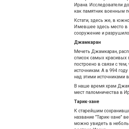
Ирана. Исследователи до
как памятник военным п
Кстати, здесь же, в южн
Имевшее здесь место в 
сооружение и разрушило 
Джамкаран
Мечеть Джамкаран, расп
список самых красивых п
построено в связи с тем
источникам. А в 994 год
над этими источниками 
В наше время храм Джам
мест паломничества в Ир
Тарик-хане
К старейшим сохранивших
название "Тарик-хане" в
можно увидеть в неболь