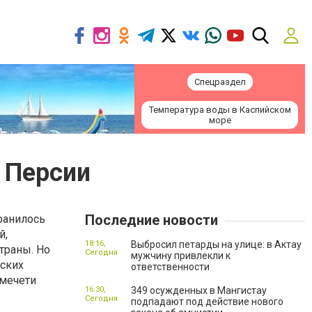
Спецраздел
Температура воды в Каспийском
море
 Персии
Последние новости
ранилось
й,
18:16,
Выбросил петарды на улице: в Актау
траны. Но
Сегодня
мужчину привлекли к
дских
ответственности
 мечети
16:30,
349 осужденных в Мангистау
Сегодня
подпадают под действие нового