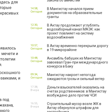
закона об амнистии
здесь для
оторые
14:58,
В Мангистау начался прием
Сегодня
 красивых
документов на образовательные
гранты
12:30,
В Актау продолжают углублять
Сегодня
водозаборный канал МАЭК: как
проект повлияет на систему
водоснабжения
10:57,
В Актау временно перекрыли дорогу
оявилось
Сегодня
в 19 микрорайоне
й мечети и
10:48,
Ансамбль бабушек из Мангистау
столетии
Сегодня
завоевал Гран-при международного
.
конкурса в Баку
роскошного
09:34,
Мангистау накроет непогода:
заиками, и
Сегодня
ожидаются грозы и сильный ветер
17:38,
Деньги взыскателей оказались на
Вчера
счетах родственников: в Мангистау
возбуждено дело против ЧСИ
а под
16:55,
Строительный мусор возле ЖК в
жахана,
Вчера
Актау обернулся штрафом для
нного
застройщика