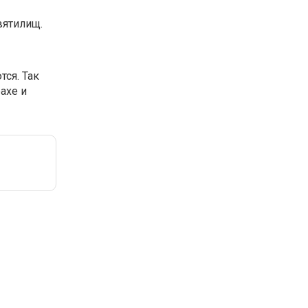
вятилищ.
тся. Так
ахе и