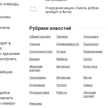
ю очередь,
15:40,
Очередная акция «Газель добра»
Вчера
пройдет в Актау
ронен.
влена.
Рубрики новостей
Общий раздел
Техника
Здоровье
одит в
Туризм
Недвижимость
Транспорт
о
Строительство
Отдых
Развлечения
 к здешним
построить
Бизнес
Мебель
Спорт
Женский
Интернет
Культура
раздел
жнейших
Экономика
Интерьер
Мода
Кулинария
Услуги
Семья
дится
Путешествия
Работа
Детский
раздел
 мечеть
 северо-
Реклама