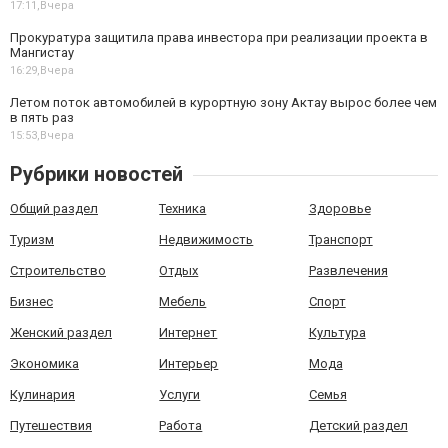
17:11,
Вчера
Прокуратура защитила права инвестора при реализации проекта в
Мангистау
16:29,
Вчера
Летом поток автомобилей в курортную зону Актау вырос более чем
в пять раз
15:53,
Вчера
Рубрики новостей
Общий раздел
Техника
Здоровье
Туризм
Недвижимость
Транспорт
Строительство
Отдых
Развлечения
Бизнес
Мебель
Спорт
Женский раздел
Интернет
Культура
Экономика
Интерьер
Мода
Кулинария
Услуги
Семья
Путешествия
Работа
Детский раздел