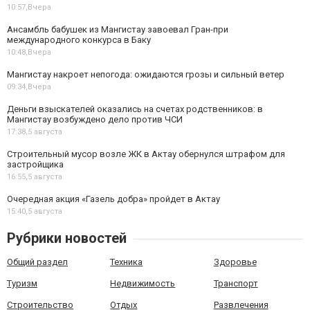
10:57,
Вчера
Ансамбль бабушек из Мангистау завоевал Гран-при
международного конкурса в Баку
10:48,
Вчера
Мангистау накроет непогода: ожидаются грозы и сильный ветер
09:34,
Вчера
Деньги взыскателей оказались на счетах родственников: в
Мангистау возбуждено дело против ЧСИ
17:38,
5 августа
Строительный мусор возле ЖК в Актау обернулся штрафом для
застройщика
16:55,
5 августа
Очередная акция «Газель добра» пройдет в Актау
15:40,
5 августа
Рубрики новостей
Общий раздел
Техника
Здоровье
Туризм
Недвижимость
Транспорт
Строительство
Отдых
Развлечения