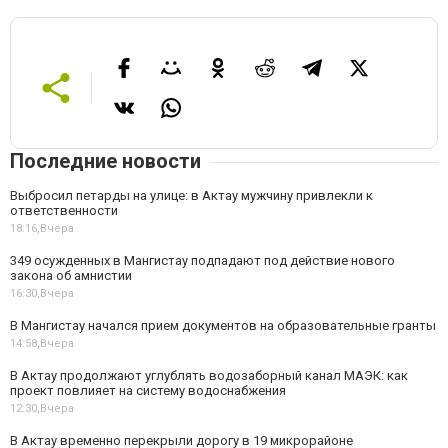
Последние новости
Выбросил петарды на улице: в Актау мужчину привлекли к
ответственности
18:16,
Вчера
349 осужденных в Мангистау подпадают под действие нового
закона об амнистии
16:30,
Вчера
В Мангистау начался прием документов на образовательные гранты
14:58,
Вчера
В Актау продолжают углублять водозаборный канал МАЭК: как
проект повлияет на систему водоснабжения
12:30,
Вчера
В Актау временно перекрыли дорогу в 19 микрорайоне