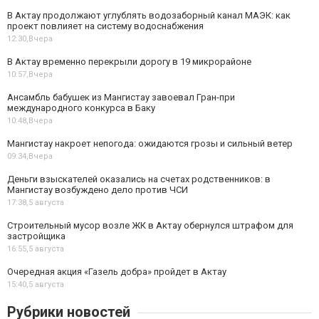
В Актау продолжают углублять водозаборный канал МАЭК: как
проект повлияет на систему водоснабжения
12:30,
Вчера
В Актау временно перекрыли дорогу в 19 микрорайоне
10:57,
Вчера
Ансамбль бабушек из Мангистау завоевал Гран-при
международного конкурса в Баку
10:48,
Вчера
Мангистау накроет непогода: ожидаются грозы и сильный ветер
09:34,
Вчера
Деньги взыскателей оказались на счетах родственников: в
Мангистау возбуждено дело против ЧСИ
17:38,
5 августа
Строительный мусор возле ЖК в Актау обернулся штрафом для
застройщика
16:55,
5 августа
Очередная акция «Газель добра» пройдет в Актау
15:40,
5 августа
Рубрики новостей