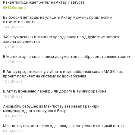
Какая погода ждет жителей Актау 7 августа
09:19,
Сегодня
Выбросил петарды на улице: в Актау мужчину привлекли к
ответственности
18:16,
Вчера
349 осужденных в Мангистау подпадают под действие нового
закона об амнистии
16:30,
Вчера
В Мангистау начался прием документов на образовательные гранты
14:58,
Вчера
В Актау продолжают углублять водозаборный канал МАЭК: как
проект повлияет на систему водоснабжения
12:30,
Вчера
В Актау временно перекрыли дорогу в 19 микрорайоне
10:57,
Вчера
Ансамбль бабушек из Мангистау завоевал Гран-при
международного конкурса в Баку
10:48,
Вчера
Мангистау накроет непогода: ожидаются грозы и сильный ветер
09:34,
Вчера