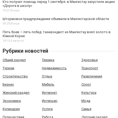
Кто получит помощь перед 1 сентября: в Мангистау запустили акцию
«Дорога в школу»
10:21,
Вчера
Штормовое предупреждение объявили в Мангистауской области
09:29,
Вчера
Пять боев — пять побед: таэквондист из Мангистау взял золото в
Южной Корее
18:10,
4 августа
Рубрики новостей
Общий раздел
Техника
Здоровье
Туризм
Недвижимость
Транспорт
Строительство
Отдых
Развлечения
Бизнес
Мебель
Спорт
Женский раздел
Интернет
Культура
Экономика
Интерьер
Мода
Кулинария
Услуги
Семья
Путешествия
Работа
Детский раздел