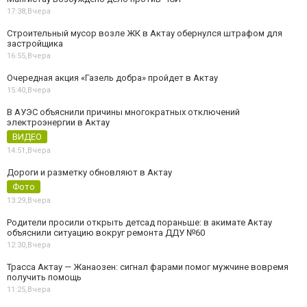
17:38,
Вчера
Строительный мусор возле ЖК в Актау обернулся штрафом для
застройщика
16:55,
Вчера
Очередная акция «Газель добра» пройдет в Актау
15:40,
Вчера
В АУЭС объяснили причины многократных отключений
электроэнергии в Актау
ВИДЕО
14:51,
Вчера
Дороги и разметку обновляют в Актау
Фото
13:29,
Вчера
Родители просили открыть детсад пораньше: в акимате Актау
объяснили ситуацию вокруг ремонта ДДУ №60
12:30,
Вчера
Трасса Актау — Жанаозен: сигнал фарами помог мужчине вовремя
получить помощь
11:25,
Вчера