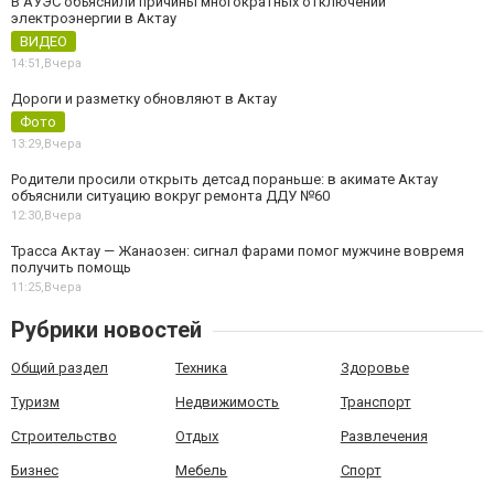
В АУЭС объяснили причины многократных отключений
электроэнергии в Актау
ВИДЕО
14:51,
Вчера
Дороги и разметку обновляют в Актау
Фото
13:29,
Вчера
Родители просили открыть детсад пораньше: в акимате Актау
объяснили ситуацию вокруг ремонта ДДУ №60
12:30,
Вчера
Трасса Актау — Жанаозен: сигнал фарами помог мужчине вовремя
получить помощь
11:25,
Вчера
Рубрики новостей
Общий раздел
Техника
Здоровье
Туризм
Недвижимость
Транспорт
Строительство
Отдых
Развлечения
Бизнес
Мебель
Спорт