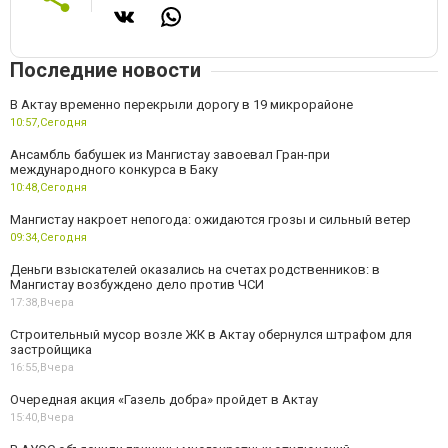
Последние новости
В Актау временно перекрыли дорогу в 19 микрорайоне
10:57,
Сегодня
Ансамбль бабушек из Мангистау завоевал Гран-при
международного конкурса в Баку
10:48,
Сегодня
Мангистау накроет непогода: ожидаются грозы и сильный ветер
09:34,
Сегодня
Деньги взыскателей оказались на счетах родственников: в
Мангистау возбуждено дело против ЧСИ
17:38,
Вчера
Строительный мусор возле ЖК в Актау обернулся штрафом для
застройщика
16:55,
Вчера
Очередная акция «Газель добра» пройдет в Актау
15:40,
Вчера