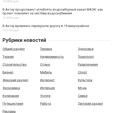
14:58,
Вчера
В Актау продолжают углублять водозаборный канал МАЭК: как
проект повлияет на систему водоснабжения
12:30,
Вчера
В Актау временно перекрыли дорогу в 19 микрорайоне
10:57,
Вчера
Рубрики новостей
Общий раздел
Техника
Здоровье
Туризм
Недвижимость
Транспорт
Строительство
Отдых
Развлечения
Бизнес
Мебель
Спорт
Женский раздел
Интернет
Культура
Экономика
Интерьер
Мода
Кулинария
Услуги
Семья
Путешествия
Работа
Детский раздел
Реклама