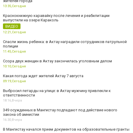
жителей города
13:35,
Сегодня
Краснокнижную каравайку после лечения и реабилитации
выпустили на озере Караколь
ВИДЕО
12:21,
Сегодня
Спасли жизнь ребенка: в Актау наградили сотрудников патрульной
полиции
11:45,
Сегодня
Ссора двух женщин в Актау закончилась уголовным делом
10:10,
Сегодня
Какая погода ждет жителей Актау 7 августа
09:19,
Сегодня
Выбросил петарды на улице: в Актау мужчину привлекли к
ответственности
18:16,
Вчера
349 осужденных в Мангистау подпадают под действие нового
закона об амнистии
16:30,
Вчера
В Мангистау начался прием документов на образовательные гранты