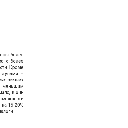
зоны более
ра с более
сти. Кроме
ыступами –
ких зимних
ют меньшим
ало, и они
озможности
 на 15-20%
алоги.