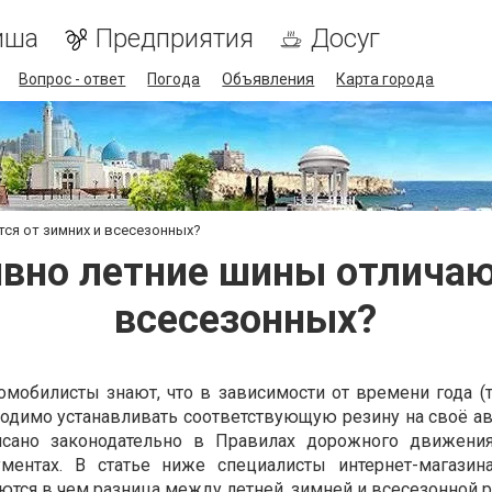
иша
Предприятия
Досуг
Вопрос - ответ
Погода
Объявления
Карта города
ся от зимних и всесезонных?
вно летние шины отличаю
всесезонных?
мобилисты знают, что в зависимости от времени года (
ходимо устанавливать соответствующую резину на своё ав
исано законодательно в Правилах дорожного движения
ментах. В статье ниже специалисты интернет-магазин
тся в чем разница между летней, зимней и всесезонной р