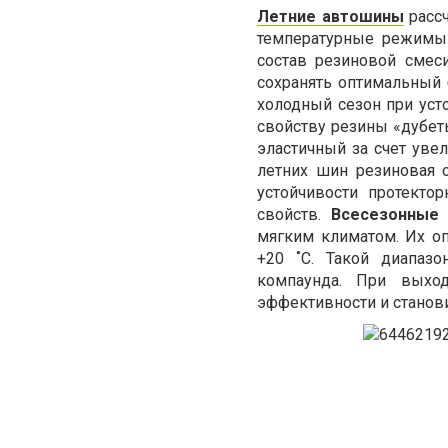
Летние автошины
рассч
температурные режимы 
состав резиновой смес
сохранять оптимальный 
холодный сезон при уст
свойству резины «дубет
эластичный за счет уве
летних шин резиновая 
устойчивости протекто
свойств.
Всесезонные
мягким климатом. Их о
+20 ˚C. Такой диапазо
компаунда. При выход
эффективности и станов