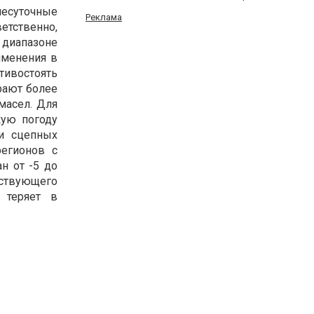
несуточные
Реклама
етственно,
 диапазоне
именения в
тивостоять
рают более
масел. Для
кую погоду
 и сцепных
егионов с
н от -5 до
тствующего
 теряет в