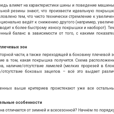
ередь влияет на характеристики шины и поведение машины
льной резины знают, что произвести идеальную покрышк
словлено тем, что чисто технически стремление к увелич
рционально ведёт к снижению другого (например, увеличе
водит к более быстрому износу покрышки и наоборот). Те
енный баланс в зависимости от того, с какими показат
 плечевых зон
торной части, а также переходящей в боковину плечевой 
ие в том, какая покрышка получится. Схема расположен
ов, наличие/отсутствие ламелей (мелких прорезей в блок
е/отсутствие боковых зацепов – всё это выдает разл
денных выше критериев проистекают уже все остальн
тельные особенности
ина отличается от зимней и всесезонной? Начнём по порядку