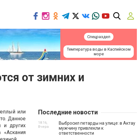
Спецраздел
Температура воды в Каспийском
море
тся от зимних и
Последние новости
теплый или
то. Данное
18:16,
Выбросил петарды на улице: в Актау
 и других
Вчера
мужчину привлекли к
а «Аскания
ответственности
езиной.