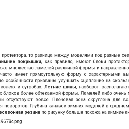
а протектора, то разница между моделями под разные се
зимние покрышки
, как правило, имеют блоки протекто
акже множество ламелей различной формы и направленно
а часто имеет прямоугольную форму с характерными в
ые особенности призваны улучшать сцепление на скольз
 колеях и сугробах.
Летние шины
, наоборот, располага
х блоков более обтекаемой формы. Ламелей либо очень м
и отсутствуют вовсе. Плечевая зона скруглена для в
я поворотов. Глубина канавок зимних моделей в среднем
есезонная резина
по рисунку больше похожа на зимние ан