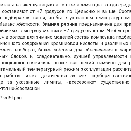
итаны на эксплуатацию в теплое время года, когда сред
составляют от +7 градусов по Цельсию и выше. Соотв
и подбирается такой, чтобы в указанном температурном
баланс жёсткости.
Зимняя резина
предназначена для пр
ойчивых температурах ниже +7 градусов тепла. Чтобы про
ь» в холода для зимних моделей состав компаунда подби
личенного содержания кремниевой кислоты и различных 
смесь, наоборот, более жёсткая для обеспечения в жар
рных блоков и, следовательно, лучшей управляемости
 покрышки
появились позже как некий симбиоз для р
птимальный температурный режим эксплуатации рассчита
н работы также достигается за счет подбора соотве
е за указанные лимиты, «всесезонка» существенно
ится небезопасной.