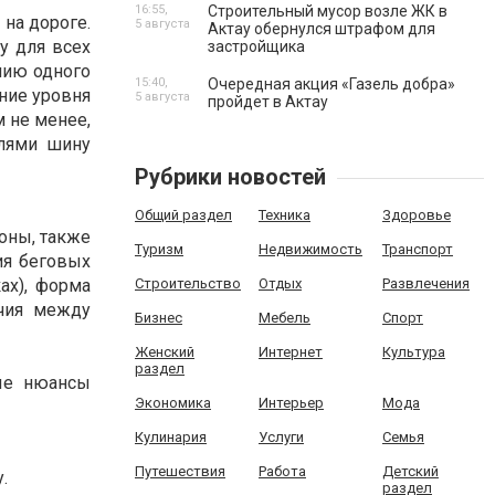
16:55,
Строительный мусор возле ЖК в
 на дороге.
5 августа
Актау обернулся штрафом для
у для всех
застройщика
ению одного
15:40,
Очередная акция «Газель добра»
ние уровня
5 августа
пройдет в Актау
м не менее,
елями шину
Рубрики новостей
Общий раздел
Техника
Здоровье
зоны, также
Туризм
Недвижимость
Транспорт
ия беговых
ах), форма
Строительство
Отдых
Развлечения
ичия между
Бизнес
Мебель
Спорт
Женский
Интернет
Культура
раздел
ые нюансы
Экономика
Интерьер
Мода
Кулинария
Услуги
Семья
Путешествия
Работа
Детский
.
раздел