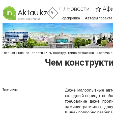
Новости
Аф
18+
Горсправка
Авторы проекта
Главная
Бизнес новости
Чем конструктивно летние шины отличают
Чем конструкти
Транспорт
Даже малоопытные авто
холодный период), необ
требование даже проп
административных доку
Шина» подробно разбираю