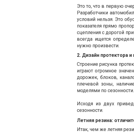
Это то, что в первую оч
Разработчики автомоби
условий нельзя. Это обу
показателя прямо пропо
сцепления с дорогой при
всегда ищется определ
нужно произвести.
2. Дизайн протектора и
Строение рисунка протек
играют огромное значен
дорожек, блоков, канал
плечевой зоны, наличи
моделями по сезонности.
Исходя из двух приве
сезонности.
Летняя резина: отличи
Итак, чем же летняя рез