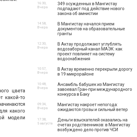
16:30,
349 осужденных в Мангистау
Вчера
подпадают под действие нового
закона об амнистии
14:58,
В Мангистау начался прием
Вчера
документов на образовательные
гранты
12:30,
В Актау продолжают углублять
Вчера
водозаборный канал МАЭК: как
проект повлияет на систему
водоснабжения
10:57,
В Актау временно перекрыли дорогу
Вчера
в 19 микрорайоне
10:48,
Ансамбль бабушек из Мангистау
Вчера
завоевал Гран-при международного
ного цвета
конкурса в Баку
т какой-то
начинаются
09:34,
Мангистау накроет непогода:
Вчера
ожидаются грозы и сильный ветер
для какого
ой модели
17:38,
Деньги взыскателей оказались на
5 августа
счетах родственников: в Мангистау
возбуждено дело против ЧСИ