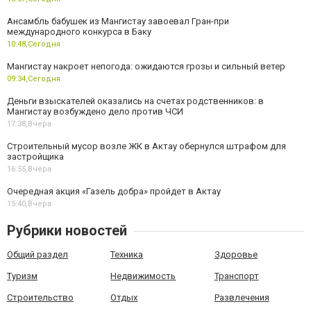
Ансамбль бабушек из Мангистау завоевал Гран-при
международного конкурса в Баку
10:48,
Сегодня
Мангистау накроет непогода: ожидаются грозы и сильный ветер
09:34,
Сегодня
Деньги взыскателей оказались на счетах родственников: в
Мангистау возбуждено дело против ЧСИ
17:38,
Вчера
Строительный мусор возле ЖК в Актау обернулся штрафом для
застройщика
16:55,
Вчера
Очередная акция «Газель добра» пройдет в Актау
15:40,
Вчера
Рубрики новостей
Общий раздел
Техника
Здоровье
Туризм
Недвижимость
Транспорт
Строительство
Отдых
Развлечения