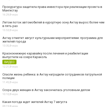
Прокуратура защитила права инвестора при реализации проекта в
Мангистау
16:29,
Вчера
Летом поток автомобилей в курортную зону Актау вырос более чем
в пять раз
15:53,
Вчера
Актау отметит август культурными мероприятиями: программа для
жителей города
13:35,
Вчера
Краснокнижную каравайку после лечения и реабилитации
выпустили на озере Караколь
ВИДЕО
12:21,
Вчера
Спасли жизнь ребенка: в Актау наградили сотрудников патрульной
полиции
11:45,
Вчера
Ссора двух женщин в Актау закончилась уголовным делом
10:10,
Вчера
Какая погода ждет жителей Актау 7 августа
09:19,
Вчера