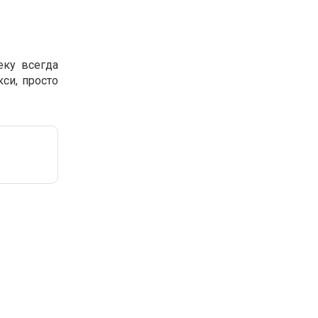
еку всегда
си, просто