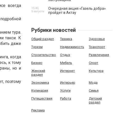
исе всегда
15:40,
Очередная акция «Газель добра»
5 августа
пройдет в Актау
 подробной
Рубрики новостей
нием тура.
и такси. К
Общий раздел
Техника
Здоровье
сбить даже
Туризм
Недвижимость
Транспорт
Строительство
Отдых
Развлечения
инга, когда
есь, к тому
Бизнес
Мебель
Спорт
раны, но и
Женский
Интернет
Культура
раздел
т, поэтому
Экономика
Интерьер
Мода
Кулинария
Услуги
Семья
Путешествия
Работа
Детский
раздел
Реклама