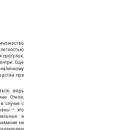
множество
 легкостью
 прогулок.
ентре. Еще
зналичному
едства при
ться, ведь
не. Отели,
в случае с
раны — это
нальные и
нимание на
оказателем