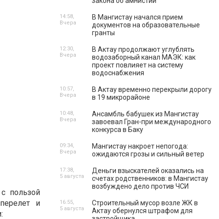
закона об амнистии
14:58,
В Мангистау начался прием
Вчера
документов на образовательные
гранты
12:30,
В Актау продолжают углублять
Вчера
водозаборный канал МАЭК: как
проект повлияет на систему
водоснабжения
10:57,
В Актау временно перекрыли дорогу
Вчера
в 19 микрорайоне
10:48,
Ансамбль бабушек из Мангистау
Вчера
завоевал Гран-при международного
конкурса в Баку
09:34,
Мангистау накроет непогода:
Вчера
ожидаются грозы и сильный ветер
17:38,
Деньги взыскателей оказались на
5 августа
счетах родственников: в Мангистау
возбуждено дело против ЧСИ
 с пользой
перелет и
16:55,
Строительный мусор возле ЖК в
5 августа
Актау обернулся штрафом для
:
застройщика