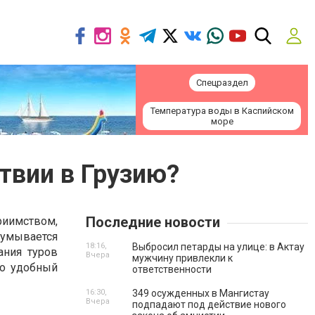
Спецраздел
Температура воды в Каспийском
море
твии в Грузию?
Последние новости
иимством,
думывается
18:16,
Выбросил петарды на улице: в Актау
ания туров
Вчера
мужчину привлекли к
то удобный
ответственности
16:30,
349 осужденных в Мангистау
Вчера
подпадают под действие нового