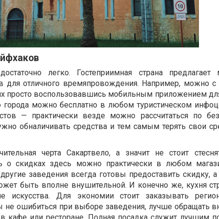
айфхаков
достаточно легко. Гостеприимная страна предлагает 
ов для отличного времяпровождения. Например, можно с
ях просто воспользовавшись мобильным приложением для
о города можно бесплатно в любом туристическом инфоц
стов — практически везде можно рассчитаться по бе
нужно обналичивать средства и тем самым терять свои ср
чительная черта Сакартвело, а значит не стоит стесня
ть о скидках здесь можно практически в любом магази
другие заведения всегда готовы предоставить скидку, а 
жет быть вполне внушительной. И конечно же, кухня ст
ие искусства. Для экономии стоит заказывать регио
ы не ошибиться при выборе заведения, лучше обращать в
 в кафе или ресторане. Полная посадка служит лучшим п