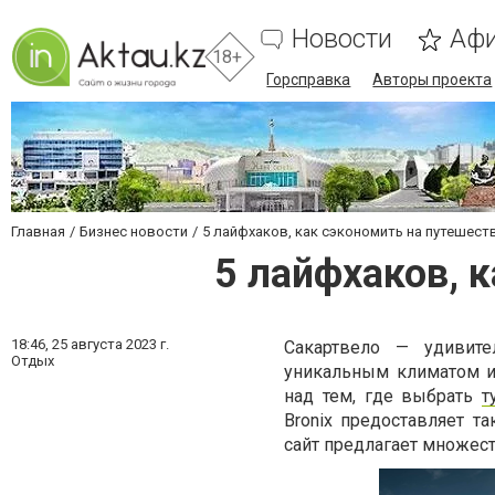
Новости
Аф
18+
Горсправка
Авторы проекта
Главная
Бизнес новости
5 лайфхаков, как сэкономить на путешест
5 лайфхаков, 
18:46,
25 августа 2023 г.
Сакартвело — удивите
Отдых
уникальным климатом и
над тем, где выбрать
т
Bronix предоставляет 
сайт предлагает множес