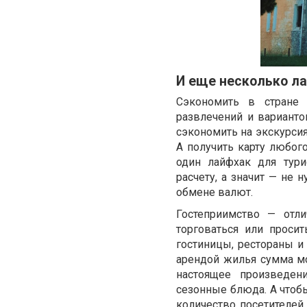
И еще несколько л
Сэкономить в стране 
развлечений и вариант
сэкономить на экскурси
А получить карту любог
один лайфхак для тури
расчету, а значит — не 
обмене валют.
Гостеприимство — отли
торговаться или проси
гостиницы, рестораны и 
арендой жилья сумма мо
настоящее произведен
сезонные блюда. А чтоб
количество посетителей