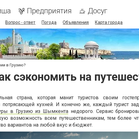
иша
Предприятия
Досуг
Вопрос - ответ
Погода
Объявления
Карта города
вии в Грузию?
как сэкономить на путешес
льная страна, которая манит туристов своим гостепр
 потрясающей кухней. И конечно же, каждый турист за
уры в Грузию из Шымкента
недорого. Сервис брониров
такую возможность всем путешественникам, тем более ч
тво вариантов на любой вкус и бюджет.