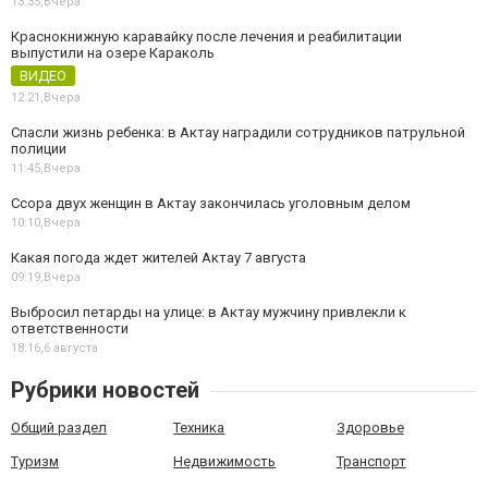
13:35,
Вчера
Краснокнижную каравайку после лечения и реабилитации
выпустили на озере Караколь
ВИДЕО
12:21,
Вчера
Спасли жизнь ребенка: в Актау наградили сотрудников патрульной
полиции
11:45,
Вчера
Ссора двух женщин в Актау закончилась уголовным делом
10:10,
Вчера
Какая погода ждет жителей Актау 7 августа
09:19,
Вчера
Выбросил петарды на улице: в Актау мужчину привлекли к
ответственности
18:16,
6 августа
Рубрики новостей
Общий раздел
Техника
Здоровье
Туризм
Недвижимость
Транспорт