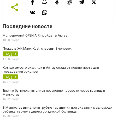
Последние новости
Молодежный OPEN AIR пройдет в Актау
18:08,
Вчера
Пожар в ЖК Maek-Kuat: спасены 8 человек
ВИДЕО
17:00,
Вчера
Крыши вместо скал: как в Актау создают новые места для
гнездования соколов
ВИДЕО
16:27,
Вчера
Тысячи бутылок пытались незаконно провезти через границу в
Мангистау
16:02,
Вчера
В Мангистау выявлены грубые нарушения при оказании медпомощи
ребенку: уволена директор детской больницы
15:20,
Вчера