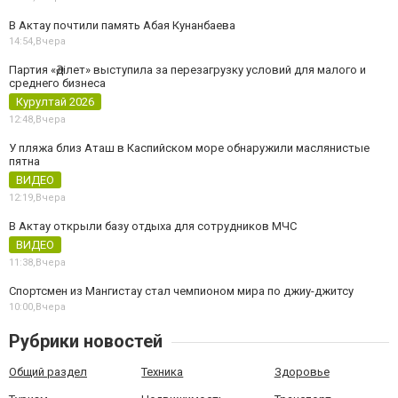
В Актау почтили память Абая Кунанбаева
14:54,
Вчера
Партия «Әділет» выступила за перезагрузку условий для малого и
среднего бизнеса
Курултай 2026
12:48,
Вчера
У пляжа близ Аташ в Каспийском море обнаружили маслянистые
пятна
ВИДЕО
12:19,
Вчера
В Актау открыли базу отдыха для сотрудников МЧС
ВИДЕО
11:38,
Вчера
Спортсмен из Мангистау стал чемпионом мира по джиу-джитсу
10:00,
Вчера
Рубрики новостей
Общий раздел
Техника
Здоровье