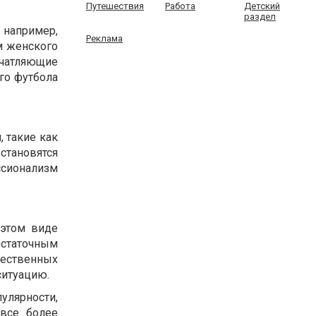
Путешествия
Работа
Детский
раздел
 например,
Реклама
м женского
ечатляющие
го футбола
 такие как
тановятся
ссионализм
 этом виде
статочным
щественных
ситуацию.
улярности,
все более