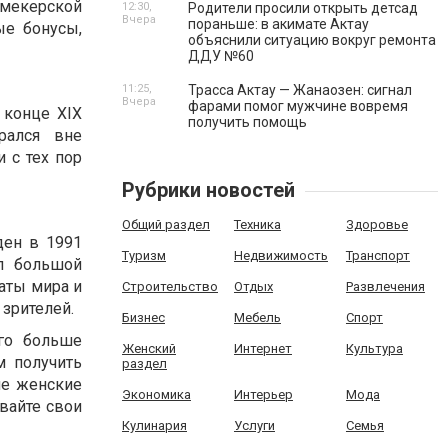
кмекерской
12:30,
Родители просили открыть детсад
Вчера
пораньше: в акимате Актау
ые бонусы,
объяснили ситуацию вокруг ремонта
ДДУ №60
11:25,
Трасса Актау — Жанаозен: сигнал
Вчера
фарами помог мужчине вовремя
 конце XIX
получить помощь
рался вне
 с тех пор
Рубрики новостей
Общий раздел
Техника
Здоровье
ден в 1991
Туризм
Недвижимость
Транспорт
л большой
аты мира и
Строительство
Отдых
Развлечения
зрителей.
Бизнес
Мебель
Спорт
го больше
Женский
Интернет
Культура
м получить
раздел
ие женские
Экономика
Интерьер
Мода
вайте свои
Кулинария
Услуги
Семья