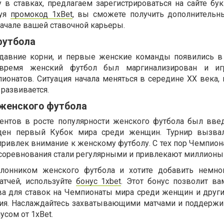
 в ставках, предлагаем зарегистрироваться на сайте бу
зуя
промокод 1xBet
, вы сможете получить дополнительн
начале вашей ставочной карьеры.
футбола
давние корни, и первые женские команды появились в
 время женский футбол был маргинализирован и иг
онатов. Ситуация начала меняться в середине XX века, и
развивается.
 женского футбола
нтов в росте популярности женского футбола был вве
еден первый Кубок мира среди женщин. Турнир вызва
привлек внимание к женскому футболу. С тех пор Чемпион
оревнования стали регулярными и привлекают миллионы 
клонником женского футбола и хотите добавить немно
атчей, используйте
бонус 1xbet
. Этот бонус позволит ва
ва для ставок на Чемпионаты мира среди женщин и друг
ия. Наслаждайтесь захватывающими матчами и поддержи
сом от 1xBet.