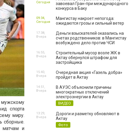
Сегодня
завоевал Гран-при международного
конкурса в Баку
09:34,
Мангистау накроет непогода:
Сегодня
ожидаются грозы и сильный ветер
17:38,
Деньги взыскателей оказались на
Вчера
счетах родственников: в Мангистау
возбуждено дело против ЧСИ
16:55,
Строительный мусор возле ЖК в
Вчера
Актау обернулся штрафом для
застройщика
15:40,
Очередная акция «Газель добра»
Вчера
пройдет в Актау
14:51,
В АУЭС объяснили причины
Вчера
многократных отключений
электроэнергии в Актау
я мужскому
ВИДЕО
вид спорта
13:29,
Дороги и разметку обновляют в
сему миру.
Вчера
Актау
ь сборные.
Фото
 матчам и