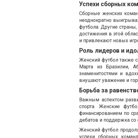
Успехи сборных ко
Сборные женских коман
неоднократно выигрыва
футбола. Другие страны,
достижения в этой обла
и привлекают новых игр
Роль лидеров и идо
Женский футбол также со
Марта из Бразилии, А
знаменитостями и вдох
внушают уважение и горд
Борьба за равенств
Важным аспектом разви
спорта. Женские футб
финансированием по ср
дебатов и поддержка со
Женский футбол продолж
успехи сборных коман