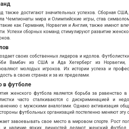
манд
д также достигают значительных успехов. Сборная США,
ла Чемпионаты мира и Олимпийские игры, став символо
 такие как Германия, Норвегия и Англия, также имеют вп
сти. Успехи сборных команд стимулируют развитие женско
оков.
лов
здает своих собственных лидеров и идолов. Футболистки,
бби Вамбач из США и Ада Хегерберг из Норвегии, с
новляют молодых игроков. Их истории успеха и профе
ость в своих странах и за их пределами.
о в футболе
тия женского футбола является борьба за равенство в
олистки часто сталкиваются с дискриминацией и недо
авнению с мужскими аналогами. Однако активизация об
 стороны футбольных организаций постепенно меняют эту 
ает завоевывать свое место в мировом спорте. Рост поп
д и наличие ярких личностей делают женский футбол 