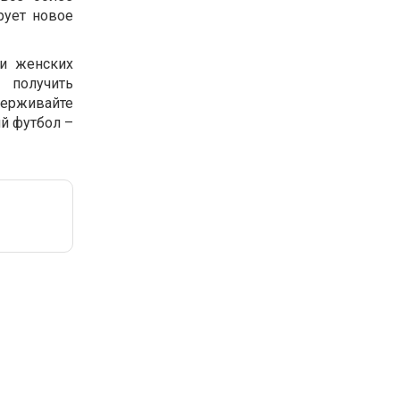
рует новое
чи женских
 получить
держивайте
й футбол –